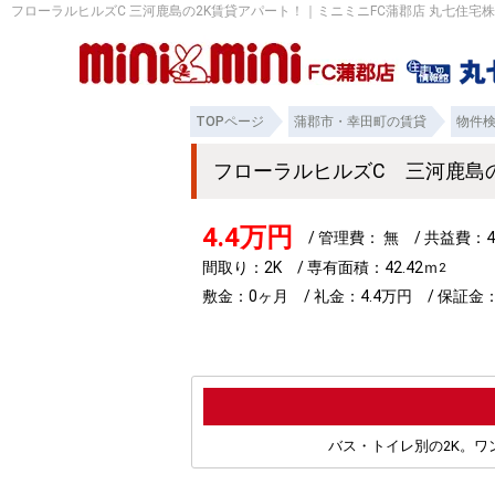
フローラルヒルズC 三河鹿島の2K賃貸アパート！｜ミニミニFC蒲郡店 丸七住宅
TOPページ
蒲郡市・幸田町の賃貸
物件
フローラルヒルズC 三河鹿島
4.4万円
/ 管理費： 無 / 共益費：4
間取り：2K / 専有面積：42.42ｍ
2
敷金：0ヶ月 / 礼金：4.4万円 / 保証金：
バス・トイレ別の2K。