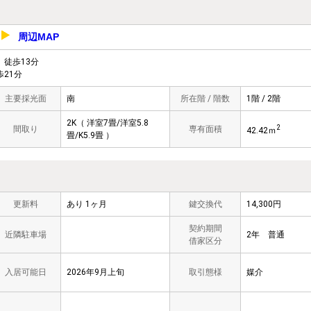
周辺MAP
7
徒歩13分
21分
主要採光面
南
所在階 / 階数
1階 / 2階
2K（ 洋室7畳/洋室5.8
2
間取り
専有面積
42.42ｍ
畳/K5.9畳 ）
更新料
あり 1ヶ月
鍵交換代
14,300円
契約期間
近隣駐車場
2年 普通
借家区分
入居可能日
2026年9月上旬
取引態様
媒介