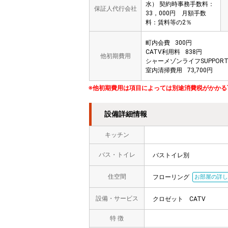
水） 契約時事務手数料：
保証人代行会社
33，000円 月額手数
料：賃料等の2％
町内会費
300円
CATV利用料
838円
他初期費用
シャーメゾンライフSUPPOR
室内清掃費用
73,700円
※他初期費用は項目によっては別途消費税がかかる
設備詳細情報
キッチン
バス・トイレ
バストイレ別
住空間
フローリング
お部屋の詳し
設備・サービス
クロゼット
CATV
特 徴