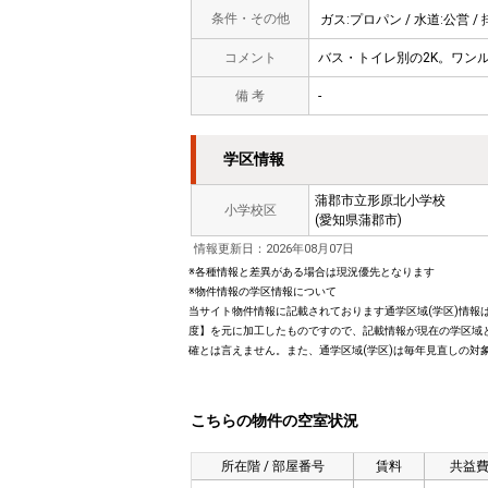
条件・その他
ガス:プロパン / 水道:公営 / 
コメント
バス・トイレ別の2K。ワン
備 考
-
学区情報
蒲郡市立形原北小学校
小学校区
(愛知県蒲郡市)
情報更新日：2026年08月07日
※各種情報と差異がある場合は現況優先となります
※物件情報の学区情報について
当サイト物件情報に記載されております通学区域(学区)情報は
度】を元に加工したものですので、記載情報が現在の学区域
確とは言えません。また、通学区域(学区)は毎年見直しの対
こちらの物件の空室状況
所在階 / 部屋番号
賃料
共益費