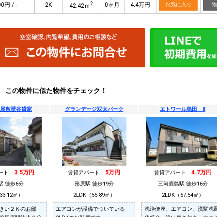
2
00円 / -
2K
0ヶ月
4.4万円
お気に入り
物
42.42ｍ
この物件に似た物件をチェック！
屋敷壁谷貸家
グランデージ双太パーク
エトワール烏田 II
3.5万円
5万円
4.7万円
パート
賃貸アパート
賃貸アパート
駅 徒歩6分
形原駅 徒歩19分
三河鹿島駅 徒歩16分
33.12㎡）
2LDK（55.89㎡）
2LDK（57.54㎡）
きい２Ｋのお部
エアコンが設備でついている
洗浄便座、エアコン、洗髪洗