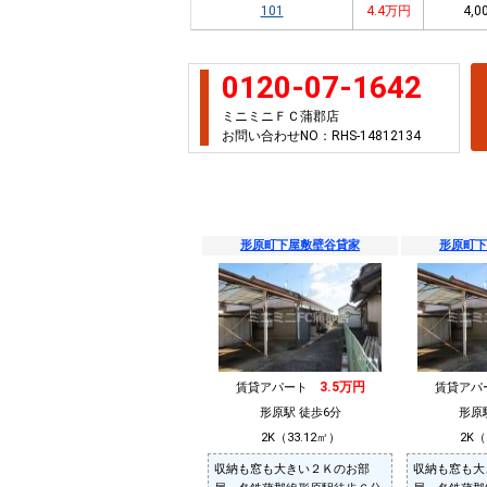
101
4.4万円
4,0
0120-07-1642
ミニミニＦＣ蒲郡店
お問い合わせNO：RHS-14812134
形原町下屋敷壁谷貸家
形原町下
3.5万円
賃貸アパート
賃貸ア
形原駅 徒歩6分
形原
2K（33.12㎡）
2K（
収納も窓も大きい２Ｋのお部
収納も窓も大