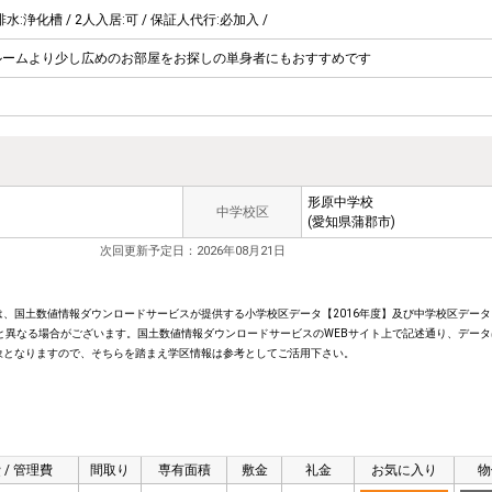
排水:浄化槽 / 2人入居:可 / 保証人代行:必加入 /
ルームより少し広めのお部屋をお探しの単身者にもおすすめです
形原中学校
中学校区
(愛知県蒲郡市)
次回更新予定日：2026年08月21日
、国土数値情報ダウンロードサービスが提供する小学校区データ【2016年度】及び中学校区データ【
と異なる場合がございます。国土数値情報ダウンロードサービスのWEBサイト上で記述通り、データ
象となりますので、そちらを踏まえ学区情報は参考としてご活用下さい。
 / 管理費
間取り
専有面積
敷金
礼金
お気に入り
物