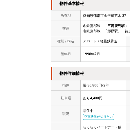
物件基本情報
所在地
愛知県蒲郡市金平町荒木 3
名鉄蒲郡線
「三河鹿島駅」
交通
名鉄蒲郡線 「形原駅」 徒歩
種別 / 構造
アパート / 軽量鉄骨造
築年月
1998年7月
物件詳細情報
損保
要 30,800円/2年
駐車場
あり4,400円
居住中
現況
空室状況が知りたい
らくらくパートナー（積