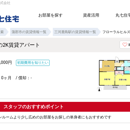
株式会社
お部屋を探す
資産活用
丸七住
検索
蒲郡市の賃貸情報一覧
三河鹿島駅の賃貸情報一覧
フローラルヒルズ
の2K賃貸アパート
,000円
初期費用を知りたい
0ヶ月 / 償却：-
ポイント
ワンルームより少し広めのお部屋をお探しの単身者にもおすすめです