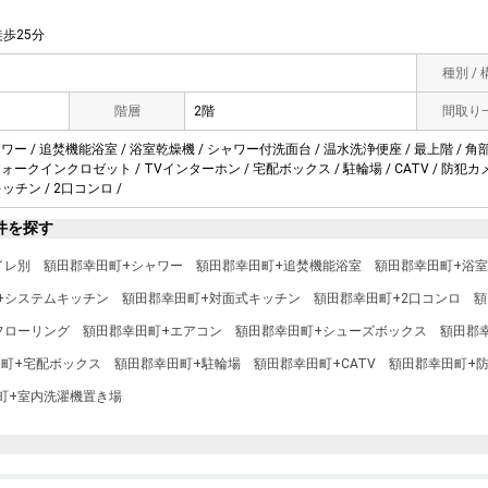
歩25分
種別 /
階層
2階
間取り
ャワー / 追焚機能浴室 / 浴室乾燥機 / シャワー付洗面台 / 温水洗浄便座 / 最上階 / 角
ウォークインクロゼット / TVインターホン / 宅配ボックス / 駐輪場 / CATV / 防犯カ
ッチン / 2口コンロ /
件を探す
イレ別
額田郡幸田町+シャワー
額田郡幸田町+追焚機能浴室
額田郡幸田町+浴
+システムキッチン
額田郡幸田町+対面式キッチン
額田郡幸田町+2口コンロ
額
フローリング
額田郡幸田町+エアコン
額田郡幸田町+シューズボックス
額田郡
町+宅配ボックス
額田郡幸田町+駐輪場
額田郡幸田町+CATV
額田郡幸田町+
町+室内洗濯機置き場