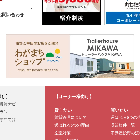
お問い合わせ
探し】
【オーナー様向け】
賃貸ナビ
貸したい
買いたい
ラン
賃貸管理について
選ばれる5つの
学生向け
選ばれる5つの理由
収益物件一覧
空室対策
不動産投資の流