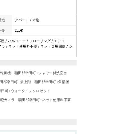
 構造
アパート / 木造
一例
2LDK
部屋 / バルコニー / フローリング / エアコ
メラ / ネット使用料不要 / ネット専用回線 / シ
室乾燥機
額田郡幸田町+シャワー付洗面台
田郡幸田町+最上階
額田郡幸田町+角部屋
幸田町+ウォークインクロゼット
防犯カメラ
額田郡幸田町+ネット使用料不要