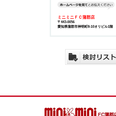
ミニミニＦＣ蒲郡店
〒443-0056
愛知県蒲郡市神明町8-10オリビル1階