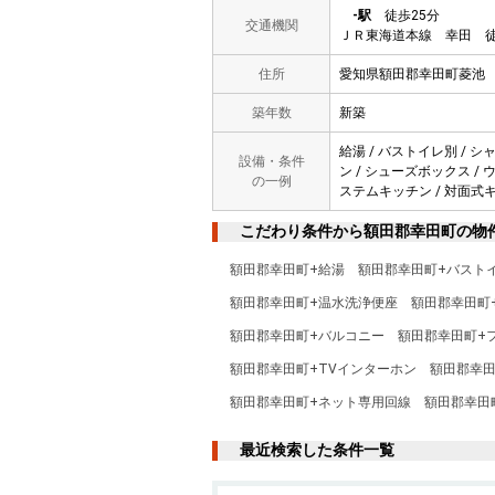
-駅
徒歩25分
交通機関
ＪＲ東海道本線 幸田 徒
住所
愛知県額田郡幸田町菱池
築年数
新築
給湯 / バストイレ別 / シ
設備・条件
ン / シューズボックス / 
の一例
ステムキッチン / 対面式キ
こだわり条件から額田郡幸田町の物
額田郡幸田町+給湯
額田郡幸田町+バスト
額田郡幸田町+温水洗浄便座
額田郡幸田町
額田郡幸田町+バルコニー
額田郡幸田町+
額田郡幸田町+TVインターホン
額田郡幸田
額田郡幸田町+ネット専用回線
額田郡幸田
最近検索した条件一覧