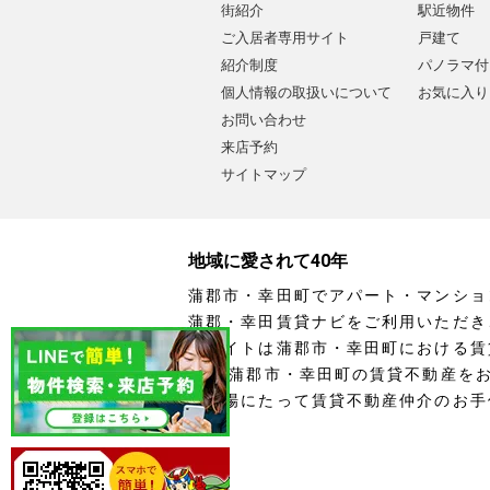
街紹介
駅近物件
ご入居者専用サイト
戸建て
紹介制度
パノラマ付
個人情報の取扱いについて
お気に入り
お問い合わせ
来店予約
サイトマップ
地域に愛されて40年
蒲郡市・幸田町でアパート・マンショ
蒲郡・幸田賃貸ナビをご利用いただき
当サイトは蒲郡市・幸田町における賃
す。 蒲郡市・幸田町の賃貸不動産を
の立場にたって賃貸不動産仲介のお手