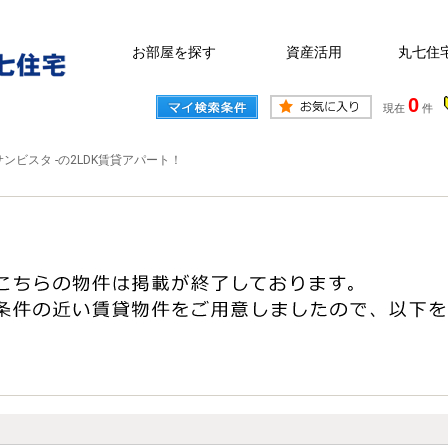
お部屋を探す
資産活用
丸七住
0
現在
件
サンビスタ -の2LDK賃貸アパート！