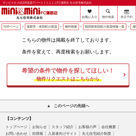
サンビスタ-の2LDK賃貸アパート | ミニミニFC蒲郡店 丸七住宅株式会社
お気に入り
物件検索
来店予約
TOPページ
>
蒲郡市・幸田町の賃貸
>
物件検索
>
額田郡幸田町の賃貸情報一覧
>
-
こちらの物件は掲載を終了しております。
条件を変えて、再度検索をお願いします。
希望の条件で物件を探してほしい！
物件リクエストはこちらから
このページの先頭へ
【コンテンツ】
トップページ
お知らせ
スタッフ紹介
お客様の声
会社概要
お問い合わせ
街情報
入居者向けサイト
丸七住宅紹介制度