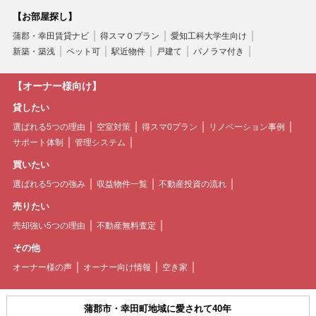
【お部屋探し】
蒲郡・幸田賃貸ナビ
得スマ０プラン
愛知工科大学生向け
新築・築浅
ペット可
駅近物件
戸建て
パノラマ付き
【オーナー様向け】
貸したい
選ばれる5つの理由
空室対策
得スマ0プラン
リノベーション事例
サポート体制
管理システム
買いたい
選ばれる5つの強み
収益物件一覧
不動産投資の流れ
売りたい
売却強い5つの理由
不動産無料査定
その他
オーナー様の声
オーナー向け情報
空き家
蒲郡市・幸田町地域に愛されて40年