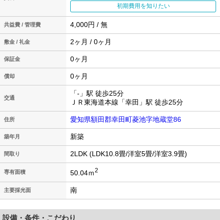
初期費用を知りたい
4,000円 / 無
共益費 / 管理費
2ヶ月 / 0ヶ月
敷金 / 礼金
0ヶ月
保証金
0ヶ月
償却
「-」駅 徒歩25分
交通
ＪＲ東海道本線「幸田」駅 徒歩25分
愛知県額田郡幸田町菱池字地蔵堂86
住所
新築
築年月
2LDK (LDK10.8畳/洋室5畳/洋室3.9畳)
間取り
2
50.04ｍ
専有面積
南
主要採光面
設備・条件・こだわり