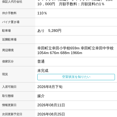
保証人代行会社
10，000円 月額手数料：月額賃料の1％
110％
仲介手数料
バイク置き場
あり 5,280円
駐車場
近隣駐車場
幸田町立幸田小学校659m 幸田町立幸田中学校
周辺環境
1054m 676m 688m 1966m
普通
借家区分
未完成
現況
空室状況を知りたい
2026年8月下旬
入居可能日
媒介
取引態様
2026年08月11日
情報更新日
2026年08月25日
次回更新予定日