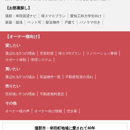
【お部屋探し】
蒲郡・幸田賃貸ナビ
得スマ０プラン
愛知工科大学生向け
新築・築浅
ペット可
駅近物件
戸建て
パノラマ付き
【オーナー様向け】
貸したい
選ばれる5つの理由
空室対策
得スマ0プラン
リノベーション事例
サポート体制
管理システム
買いたい
選ばれる5つの強み
収益物件一覧
不動産投資の流れ
売りたい
売却強い5つの理由
不動産無料査定
その他
オーナー様の声
オーナー向け情報
空き家
蒲郡市・幸田町地域に愛されて40年