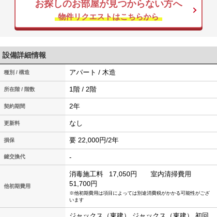
お探しのお部屋が見つからない方へ
物件リクエストはこちらから
設備詳細情報
アパート / 木造
種別 / 構造
1階 / 2階
所在階 / 階数
2年
契約期間
なし
更新料
要 22,000円/2年
損保
-
鍵交換代
消毒施工料
17,050円
室内清掃費用
51,700円
他初期費用
※他初期費用は項目によっては別途消費税がかかる可能性がござ
います
ジャックス（東建） ジャックス（東建） 初回