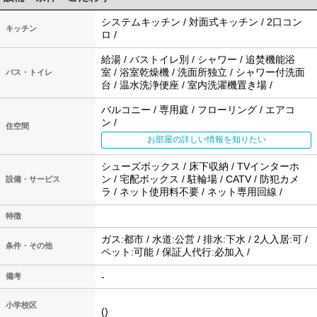
システムキッチン / 対面式キッチン / 2口コン
キッチン
ロ /
給湯 / バストイレ別 / シャワー / 追焚機能浴
室 / 浴室乾燥機 / 洗面所独立 / シャワー付洗面
バス・トイレ
台 / 温水洗浄便座 / 室内洗濯機置き場 /
バルコニー / 専用庭 / フローリング / エアコ
ン /
住空間
お部屋の詳しい情報を知りたい
シューズボックス / 床下収納 / TVインターホ
ン / 宅配ボックス / 駐輪場 / CATV / 防犯カメ
設備・サービス
ラ / ネット使用料不要 / ネット専用回線 /
特徴
ガス:都市 / 水道:公営 / 排水:下水 / 2人入居:可 /
条件・その他
ペット:可能 / 保証人代行:必加入 /
-
備考
小学校区
()