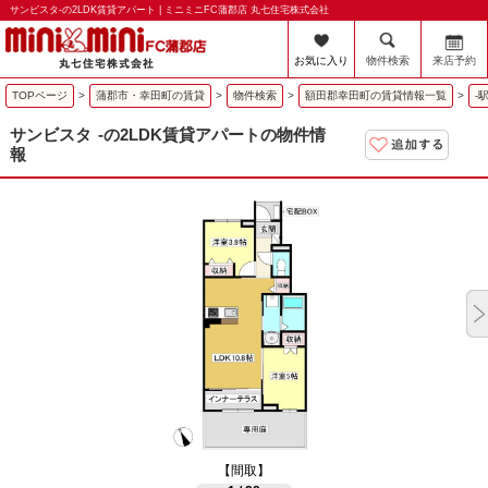
サンビスタ-の2LDK賃貸アパート | ミニミニFC蒲郡店 丸七住宅株式会社
お気に入り
物件検索
来店予約
TOPページ
>
蒲郡市・幸田町の賃貸
>
物件検索
>
額田郡幸田町の賃貸情報一覧
>
-
サンビスタ
-の2LDK賃貸アパートの物件情
報
【間取】