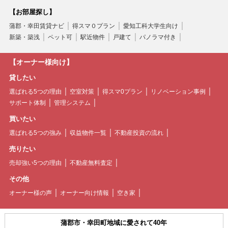
【お部屋探し】
蒲郡・幸田賃貸ナビ
得スマ０プラン
愛知工科大学生向け
新築・築浅
ペット可
駅近物件
戸建て
パノラマ付き
【オーナー様向け】
貸したい
選ばれる5つの理由
空室対策
得スマ0プラン
リノベーション事例
サポート体制
管理システム
買いたい
選ばれる5つの強み
収益物件一覧
不動産投資の流れ
売りたい
売却強い5つの理由
不動産無料査定
その他
オーナー様の声
オーナー向け情報
空き家
蒲郡市・幸田町地域に愛されて40年