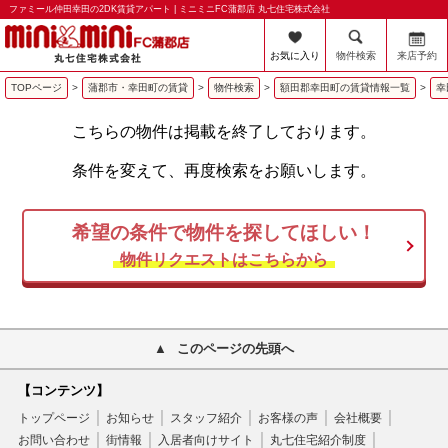
ファミール仲田幸田の2DK賃貸アパート | ミニミニFC蒲郡店 丸七住宅株式会社
お気に入り
物件検索
来店予約
TOPページ
>
蒲郡市・幸田町の賃貸
>
物件検索
>
額田郡幸田町の賃貸情報一覧
>
幸
こちらの物件は掲載を終了しております。
条件を変えて、再度検索をお願いします。
希望の条件で物件を探してほしい！
物件リクエストはこちらから
このページの先頭へ
【コンテンツ】
トップページ
お知らせ
スタッフ紹介
お客様の声
会社概要
お問い合わせ
街情報
入居者向けサイト
丸七住宅紹介制度