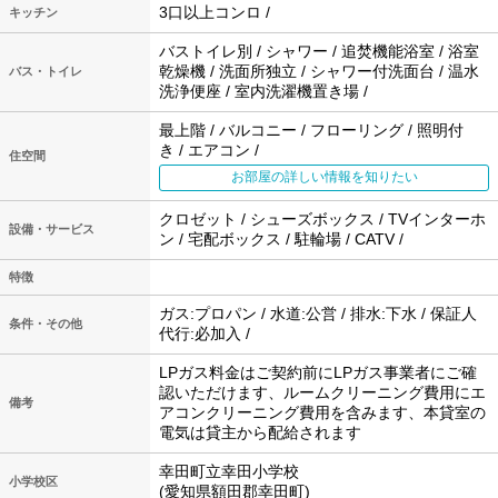
3口以上コンロ /
キッチン
バストイレ別 / シャワー / 追焚機能浴室 / 浴室
乾燥機 / 洗面所独立 / シャワー付洗面台 / 温水
バス・トイレ
洗浄便座 / 室内洗濯機置き場 /
最上階 / バルコニー / フローリング / 照明付
き / エアコン /
住空間
お部屋の詳しい情報を知りたい
クロゼット / シューズボックス / TVインターホ
設備・サービス
ン / 宅配ボックス / 駐輪場 / CATV /
特徴
ガス:プロパン / 水道:公営 / 排水:下水 / 保証人
条件・その他
代行:必加入 /
LPガス料金はご契約前にLPガス事業者にご確
認いただけます、ルームクリーニング費用にエ
備考
アコンクリーニング費用を含みます、本貸室の
電気は貸主から配給されます
幸田町立幸田小学校
小学校区
(愛知県額田郡幸田町)