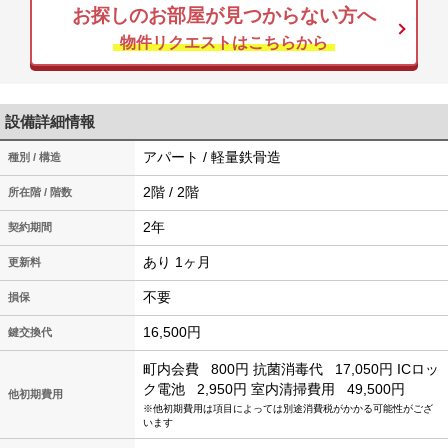
お探しのお部屋が見つからない方へ
物件リクエストはこちらから
設備詳細情報
アパート / 軽量鉄骨造
種別 / 構造
2階 / 2階
所在階 / 階数
2年
契約期間
あり 1ヶ月
更新料
不要
損保
16,500円
鍵交換代
町内会費
800円
抗菌消毒代
17,050円
ICロッ
ク電池
2,950円
室内清掃費用
49,500円
他初期費用
※他初期費用は項目によっては別途消費税がかかる可能性がござ
います