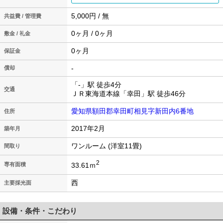
5,000円 / 無
共益費 / 管理費
0ヶ月 / 0ヶ月
敷金 / 礼金
0ヶ月
保証金
-
償却
「-」駅 徒歩4分
交通
ＪＲ東海道本線「幸田」駅 徒歩46分
愛知県額田郡幸田町相見字新田内6番地
住所
2017年2月
築年月
ワンルーム (洋室11畳)
間取り
2
33.61ｍ
専有面積
西
主要採光面
設備・条件・こだわり