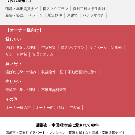
【お部屋探し】
蒲郡・幸田賃貸ナビ
得スマ０プラン
愛知工科大学生向け
新築・築浅
ペット可
駅近物件
戸建て
パノラマ付き
【オーナー様向け】
貸したい
選ばれる5つの理由
空室対策
得スマ0プラン
リノベーション事例
サポート体制
管理システム
買いたい
選ばれる5つの強み
収益物件一覧
不動産投資の流れ
売りたい
売却強い5つの理由
不動産無料査定
その他
オーナー様の声
オーナー向け情報
空き家
蒲郡市・幸田町地域に愛されて40年
蒲郡市・幸田町でアパート・マンション・貸家を探すなら蒲郡・幸田賃貸ナビ！