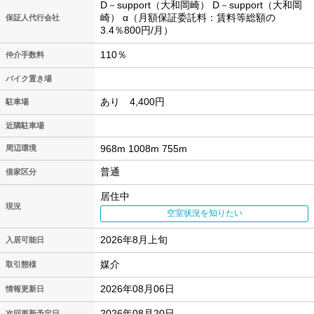
D－support（大和岡崎） D－support（大和岡
崎） α（月額保証委託料：賃料等総額の
保証人代行会社
3.4％800円/月）
110％
仲介手数料
バイク置き場
あり 4,400円
駐車場
近隣駐車場
968m 1008m 755m
周辺環境
普通
借家区分
居住中
現況
空室状況を知りたい
2026年8月上旬
入居可能日
媒介
取引態様
2026年08月06日
情報更新日
2026年08月20日
次回更新予定日