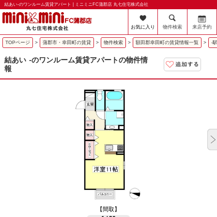
結あい-のワンルーム賃貸アパート | ミニミニFC蒲郡店 丸七住宅株式会社
お気に入り
物件検索
来店予約
TOPページ
>
蒲郡市・幸田町の賃貸
>
物件検索
>
額田郡幸田町の賃貸情報一覧
>
-
結あい
-のワンルーム賃貸アパートの物件情
報
【間取】