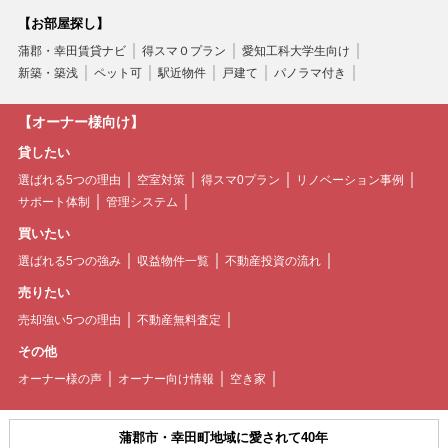
【お部屋探し】
蒲郡・幸田賃貸ナビ
得スマ０プラン
愛知工科大学生向け
新築・築浅
ペット可
駅近物件
戸建て
パノラマ付き
【オーナー様向け】
貸したい
選ばれる5つの理由
空室対策
得スマ0プラン
リノベーション事例
サポート体制
管理システム
買いたい
選ばれる5つの強み
収益物件一覧
不動産投資の流れ
売りたい
売却強い5つの理由
不動産無料査定
その他
オーナー様の声
オーナー向け情報
空き家
蒲郡市・幸田町地域に愛されて40年