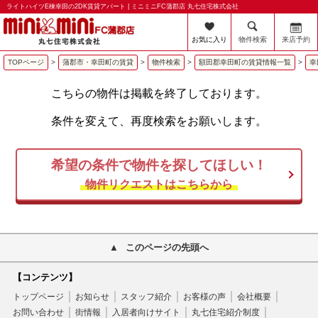
ライトハイツE棟幸田の2DK賃貸アパート | ミニミニFC蒲郡店 丸七住宅株式会社
お気に入り
物件検索
来店予約
TOPページ
>
蒲郡市・幸田町の賃貸
>
物件検索
>
額田郡幸田町の賃貸情報一覧
>
幸
こちらの物件は掲載を終了しております。
条件を変えて、再度検索をお願いします。
希望の条件で物件を探してほしい！
物件リクエストはこちらから
このページの先頭へ
【コンテンツ】
トップページ
お知らせ
スタッフ紹介
お客様の声
会社概要
お問い合わせ
街情報
入居者向けサイト
丸七住宅紹介制度