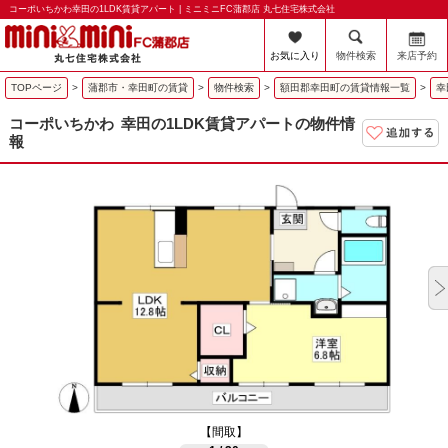
コーポいちかわ幸田の1LDK賃貸アパート | ミニミニFC蒲郡店 丸七住宅株式会社
お気に入り
物件検索
来店予約
TOPページ
>
蒲郡市・幸田町の賃貸
>
物件検索
>
額田郡幸田町の賃貸情報一覧
>
幸
コーポいちかわ
幸田の1LDK賃貸アパートの物件情
報
【間取】