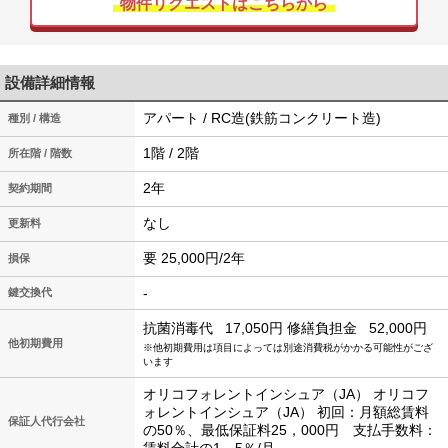
物件リクエストはこちらから
設備詳細情報
アパート / RC造(鉄筋コンクリート造)
種別 / 構造
1階 / 2階
所在階 / 階数
2年
契約期間
なし
更新料
要 25,000円/2年
損保
-
鍵交換代
抗菌消毒代
17,050円
修繕負担金
52,000円
他初期費用
※他初期費用は項目によっては別途消費税がかかる可能性がござ
います
オリコフォレントインシュア（JA） オリコフ
ォレントインシュア（JA） 初回：月額総賃料
保証人代行会社
の50％、最低保証料25，000円 支払手数料：