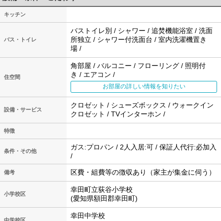
キッチン
バストイレ別 / シャワー / 追焚機能浴室 / 洗面
所独立 / シャワー付洗面台 / 室内洗濯機置き
バス・トイレ
場 /
角部屋 / バルコニー / フローリング / 照明付
き / エアコン /
住空間
お部屋の詳しい情報を知りたい
クロゼット / シューズボックス / ウォークイン
設備・サービス
クロゼット / TVインターホン /
特徴
ガス:プロパン / 2人入居:可 / 保証人代行:必加入
条件・その他
/
区費・組費等の徴収あり（家主が集金に伺う）
備考
幸田町立荻谷小学校
小学校区
(愛知県額田郡幸田町)
幸田中学校
中学校区