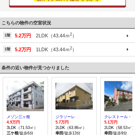
こちらの物件の空室状況
2
1階
5.2万円
2LDK（43.44ｍ
）
2
1階
5.2万円
1LDK（43.44ｍ
）
条件の近い物件が見つかりました
メゾン三ヶ根
ジラソーレ
クレストール・
4.9万円
5.7万円
5.1万円
3LDK（71.53㎡）
2LDK（63.86㎡）
2LDK（58.53㎡
三ケ根
/徒歩6分
幸田
/徒歩13分
幸田
/徒歩9分