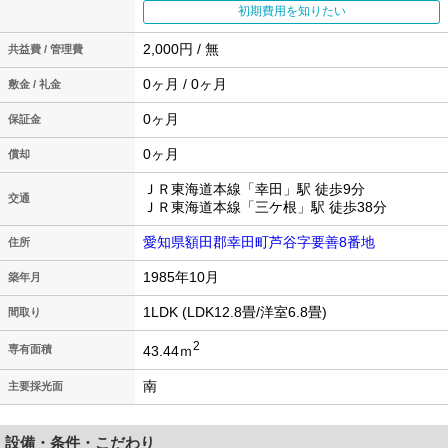
初期費用を知りたい
2,000円 / 無
共益費 / 管理費
0ヶ月 / 0ヶ月
敷金 / 礼金
0ヶ月
保証金
0ヶ月
償却
ＪＲ東海道本線「幸田」駅 徒歩9分
交通
ＪＲ東海道本線「三ケ根」駅 徒歩38分
愛知県額田郡幸田町芦谷字要善8番地
住所
1985年10月
築年月
1LDK (LDK12.8畳/洋室6.8畳)
間取り
2
43.44ｍ
専有面積
南
主要採光面
設備・条件・こだわり