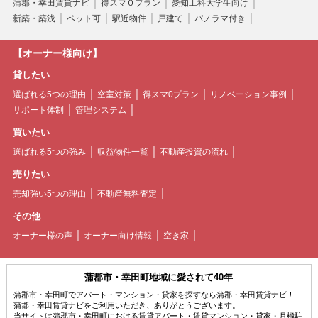
蒲郡・幸田賃貸ナビ
得スマ０プラン
愛知工科大学生向け
新築・築浅
ペット可
駅近物件
戸建て
パノラマ付き
【オーナー様向け】
貸したい
選ばれる5つの理由
空室対策
得スマ0プラン
リノベーション事例
サポート体制
管理システム
買いたい
選ばれる5つの強み
収益物件一覧
不動産投資の流れ
売りたい
売却強い5つの理由
不動産無料査定
その他
オーナー様の声
オーナー向け情報
空き家
蒲郡市・幸田町地域に愛されて40年
蒲郡市・幸田町でアパート・マンション・貸家を探すなら蒲郡・幸田賃貸ナビ！
蒲郡・幸田賃貸ナビをご利用いただき、ありがとうございます。
当サイトは蒲郡市・幸田町における賃貸アパート・賃貸マンション・貸家・月極駐