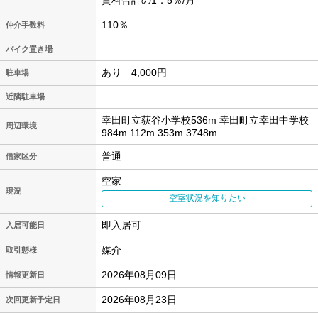
賃料合計の1．5％/月
110％
仲介手数料
バイク置き場
あり 4,000円
駐車場
近隣駐車場
幸田町立荻谷小学校536m 幸田町立幸田中学校
周辺環境
984m 112m 353m 3748m
普通
借家区分
空家
現況
空室状況を知りたい
即入居可
入居可能日
媒介
取引態様
2026年08月09日
情報更新日
2026年08月23日
次回更新予定日