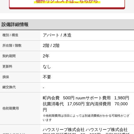
物件リクエストはこちらから
設備詳細情報
アパート / 木造
種別 / 構造
2階 / 2階
所在階 / 階数
2年
契約期間
なし
更新料
不要
損保
-
鍵交換代
町内会費
500円
ruumサポート費用
1,980円
抗菌消毒代
17,050円
室内清掃費用
70,000
他初期費用
円
※他初期費用は項目によっては別途消費税がかかる可能性がござ
います
ハウスリーブ株式会社 ハウスリーブ株式会社