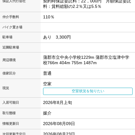
契約時保証委託料：22，000円 月額保証委託
保証人代行会社
料：賃料総額の2.2％又は5.5％
110％
仲介手数料
バイク置き場
あり 3,300円
駐車場
近隣駐車場
蒲郡市立中央小学校1229m 蒲郡市立塩津中学
周辺環境
校766m 404m 755m 1487m
普通
借家区分
空家
現況
空室状況を知りたい
2026年8月上旬
入居可能日
媒介
取引態様
2026年08月09日
情報更新日
2026年08月23日
次回更新予定日