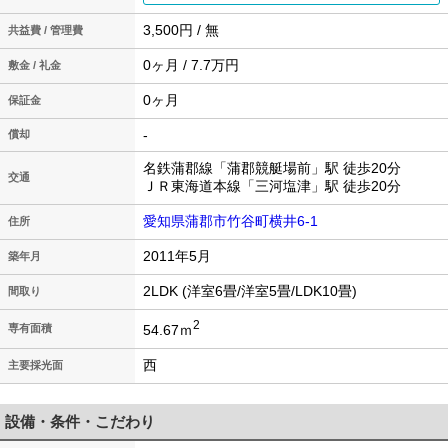
3,500円 / 無
共益費 / 管理費
0ヶ月 / 7.7万円
敷金 / 礼金
0ヶ月
保証金
-
償却
名鉄蒲郡線「蒲郡競艇場前」駅 徒歩20分
交通
ＪＲ東海道本線「三河塩津」駅 徒歩20分
愛知県蒲郡市竹谷町横井6-1
住所
2011年5月
築年月
2LDK (洋室6畳/洋室5畳/LDK10畳)
間取り
2
54.67ｍ
専有面積
西
主要採光面
設備・条件・こだわり