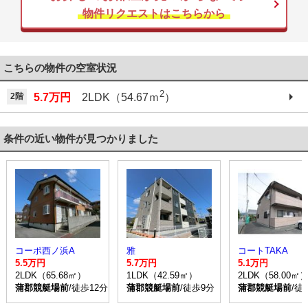
物件リクエストはこちらから
こちらの物件の空室状況
2
2階
5.7万円
2LDK（54.67ｍ
）
条件の近い物件が見つかりました
コーポ西ノ浜A
雅
コートTAKA
5.5万円
5.7万円
5.1万円
2LDK（65.68㎡）
1LDK（42.59㎡）
2LDK（58.00㎡
蒲郡競艇場前
/徒歩12分
蒲郡競艇場前
/徒歩9分
蒲郡競艇場前
/徒