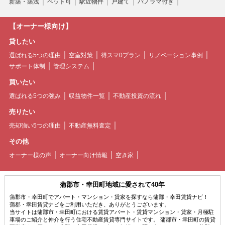
新築・築浅
ペット可
駅近物件
戸建て
パノラマ付き
【オーナー様向け】
貸したい
選ばれる5つの理由
空室対策
得スマ0プラン
リノベーション事例
サポート体制
管理システム
買いたい
選ばれる5つの強み
収益物件一覧
不動産投資の流れ
売りたい
売却強い5つの理由
不動産無料査定
その他
オーナー様の声
オーナー向け情報
空き家
蒲郡市・幸田町地域に愛されて40年
蒲郡市・幸田町でアパート・マンション・貸家を探すなら蒲郡・幸田賃貸ナビ！
蒲郡・幸田賃貸ナビをご利用いただき、ありがとうございます。
当サイトは蒲郡市・幸田町における賃貸アパート・賃貸マンション・貸家・月極駐
車場のご紹介と仲介を行う住宅不動産賃貸専門サイトです。 蒲郡市・幸田町の賃貸