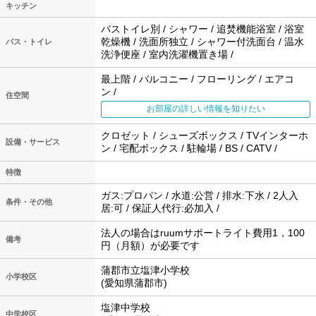
キッチン
バストイレ別 / シャワー / 追焚機能浴室 / 浴室
乾燥機 / 洗面所独立 / シャワー付洗面台 / 温水
バス・トイレ
洗浄便座 / 室内洗濯機置き場 /
最上階 / バルコニー / フローリング / エアコ
ン /
住空間
お部屋の詳しい情報を知りたい
クロゼット / シューズボックス / TVインターホ
設備・サービス
ン / 宅配ボックス / 駐輪場 / BS / CATV /
特徴
ガス:プロパン / 水道:公営 / 排水:下水 / 2人入
条件・その他
居:可 / 保証人代行:必加入 /
法人の場合はruumサポートライト費用1，100
備考
円（月額）が必要です
蒲郡市立塩津小学校
小学校区
(愛知県蒲郡市)
塩津中学校
中学校区