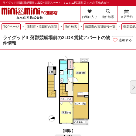
ライグッドII蒲郡競艇場前の2LDK賃貸アパート | ミニミニFC蒲郡店 丸七住宅株式会社
お気に入り
物件検索
来店予約
TOPページ
>
蒲郡市・幸田町の賃貸
>
物件検索
>
蒲郡市の賃貸情報一覧
>
蒲郡競艇
ライグッドII
蒲郡競艇場前の2LDK賃貸アパートの物
件情報
【間取】