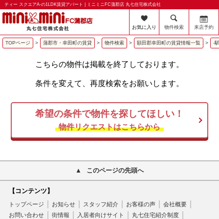
ティー スクエアA-の1LDK賃貸アパート | ミニミニFC蒲郡店 丸七住宅株式会社
お気に入り
物件検索
来店予約
TOPページ
>
蒲郡市・幸田町の賃貸
>
物件検索
>
額田郡幸田町の賃貸情報一覧
>
-
こちらの物件は掲載を終了しております。
条件を変えて、再度検索をお願いします。
希望の条件で物件を探してほしい！
物件リクエストはこちらから
このページの先頭へ
【コンテンツ】
トップページ
お知らせ
スタッフ紹介
お客様の声
会社概要
お問い合わせ
街情報
入居者向けサイト
丸七住宅紹介制度