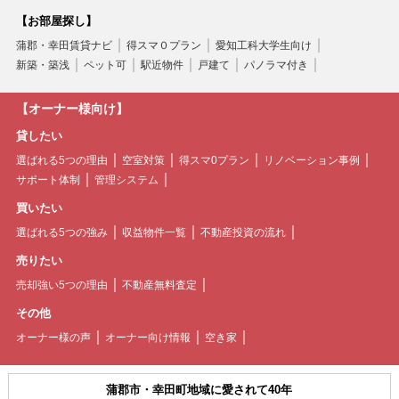
【お部屋探し】
蒲郡・幸田賃貸ナビ
得スマ０プラン
愛知工科大学生向け
新築・築浅
ペット可
駅近物件
戸建て
パノラマ付き
【オーナー様向け】
貸したい
選ばれる5つの理由
空室対策
得スマ0プラン
リノベーション事例
サポート体制
管理システム
買いたい
選ばれる5つの強み
収益物件一覧
不動産投資の流れ
売りたい
売却強い5つの理由
不動産無料査定
その他
オーナー様の声
オーナー向け情報
空き家
蒲郡市・幸田町地域に愛されて40年