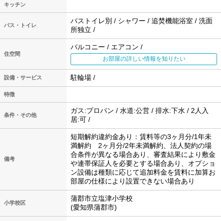
キッチン
バストイレ別 / シャワー / 追焚機能浴室 / 洗面
バス・トイレ
所独立 /
バルコニー / エアコン /
住空間
お部屋の詳しい情報を知りたい
駐輪場 /
設備・サービス
特徴
ガス:プロパン / 水道:公営 / 排水:下水 / 2人入
条件・その他
居:可 /
短期解約違約金あり：賃料等の3ヶ月分/1年未
満解約 2ヶ月分/2年未満解約、法人契約の場
合条件が異なる場合あり、審査結果により敷金
備考
や連帯保証人を必要とする場合あり、オプショ
ン設備は種類に応じて追加料金を賃料に加算お
部屋の仕様により設置できない場合あり
蒲郡市立塩津小学校
小学校区
(愛知県蒲郡市)