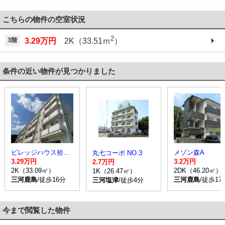
こちらの物件の空室状況
2
3階
3.29万円
2K（33.51ｍ
）
条件の近い物件が見つかりました
ビレッジハウス拾石2号棟
メゾン森A
丸七コーポ NO.3
3.29万円
3.2万円
2.7万円
2K（33.09㎡）
2DK（46.20㎡）
1K（26.47㎡）
三河鹿島
/徒歩16分
三河鹿島
/徒歩17
三河塩津
/徒歩4分
今まで閲覧した物件