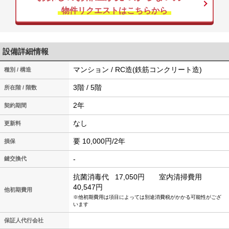
物件リクエストはこちらから
設備詳細情報
マンション / RC造(鉄筋コンクリート造)
種別 / 構造
3階 / 5階
所在階 / 階数
2年
契約期間
なし
更新料
要 10,000円/2年
損保
-
鍵交換代
抗菌消毒代
17,050円
室内清掃費用
40,547円
他初期費用
※他初期費用は項目によっては別途消費税がかかる可能性がござ
います
保証人代行会社