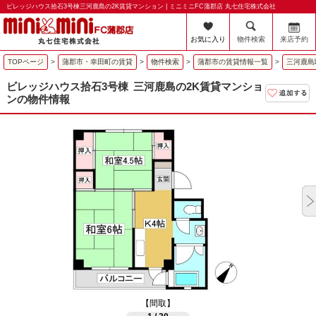
ビレッジハウス拾石3号棟三河鹿島の2K賃貸マンション | ミニミニFC蒲郡店 丸七住宅株式会社
お気に入り
物件検索
来店予約
TOPページ
>
蒲郡市・幸田町の賃貸
>
物件検索
>
蒲郡市の賃貸情報一覧
>
三河鹿島
ビレッジハウス拾石3号棟
三河鹿島の2K賃貸マンショ
ンの物件情報
【間取】