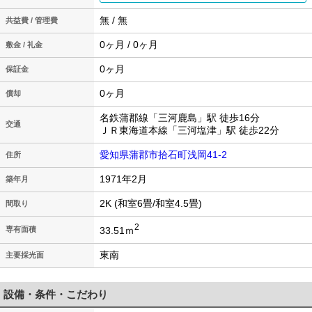
無 / 無
共益費 / 管理費
0ヶ月 / 0ヶ月
敷金 / 礼金
0ヶ月
保証金
0ヶ月
償却
名鉄蒲郡線「三河鹿島」駅 徒歩16分
交通
ＪＲ東海道本線「三河塩津」駅 徒歩22分
愛知県蒲郡市拾石町浅岡41-2
住所
1971年2月
築年月
2K (和室6畳/和室4.5畳)
間取り
2
33.51ｍ
専有面積
東南
主要採光面
設備・条件・こだわり