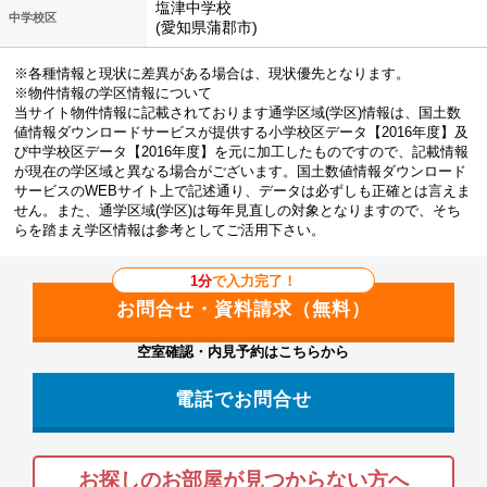
塩津中学校
中学校区
(愛知県蒲郡市)
※各種情報と現状に差異がある場合は、現状優先となります。
※物件情報の学区情報について
当サイト物件情報に記載されております通学区域(学区)情報は、国土数
値情報ダウンロードサービスが提供する小学校区データ【2016年度】及
び中学校区データ【2016年度】を元に加工したものですので、記載情報
が現在の学区域と異なる場合がございます。国土数値情報ダウンロード
サービスのWEBサイト上で記述通り、データは必ずしも正確とは言えま
せん。また、通学区域(学区)は毎年見直しの対象となりますので、そち
らを踏まえ学区情報は参考としてご活用下さい。
1分
で入力完了！
空室確認・内見予約はこちらから
電話でお問合せ
お探しのお部屋が見つからない方へ