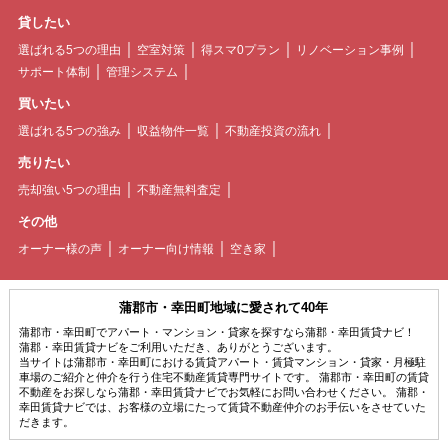
貸したい
選ばれる5つの理由
空室対策
得スマ0プラン
リノベーション事例
サポート体制
管理システム
買いたい
選ばれる5つの強み
収益物件一覧
不動産投資の流れ
売りたい
売却強い5つの理由
不動産無料査定
その他
オーナー様の声
オーナー向け情報
空き家
蒲郡市・幸田町地域に愛されて40年
蒲郡市・幸田町でアパート・マンション・貸家を探すなら蒲郡・幸田賃貸ナビ！
蒲郡・幸田賃貸ナビをご利用いただき、ありがとうございます。
当サイトは蒲郡市・幸田町における賃貸アパート・賃貸マンション・貸家・月極駐
車場のご紹介と仲介を行う住宅不動産賃貸専門サイトです。 蒲郡市・幸田町の賃貸
不動産をお探しなら蒲郡・幸田賃貸ナビでお気軽にお問い合わせください。 蒲郡・
幸田賃貸ナビでは、お客様の立場にたって賃貸不動産仲介のお手伝いをさせていた
だきます。