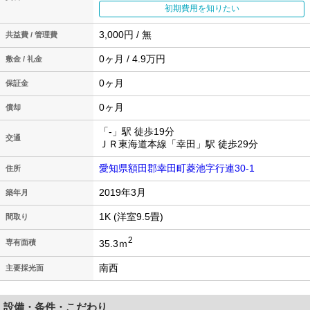
初期費用を知りたい
3,000円 / 無
共益費 / 管理費
0ヶ月 / 4.9万円
敷金 / 礼金
0ヶ月
保証金
0ヶ月
償却
「-」駅 徒歩19分
交通
ＪＲ東海道本線「幸田」駅 徒歩29分
愛知県額田郡幸田町菱池字行連30-1
住所
2019年3月
築年月
1K (洋室9.5畳)
間取り
2
35.3ｍ
専有面積
南西
主要採光面
設備・条件・こだわり