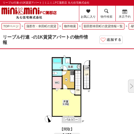
リーブル行連-の1K賃貸アパート | ミニミニFC蒲郡店 丸七住宅株式会社
お気に入り
物件検索
来店予約
TOPページ
>
蒲郡市・幸田町の賃貸
>
物件検索
>
額田郡幸田町の賃貸情報一覧
>
-
リーブル行連
-の1K賃貸アパートの物件情
報
【間取】