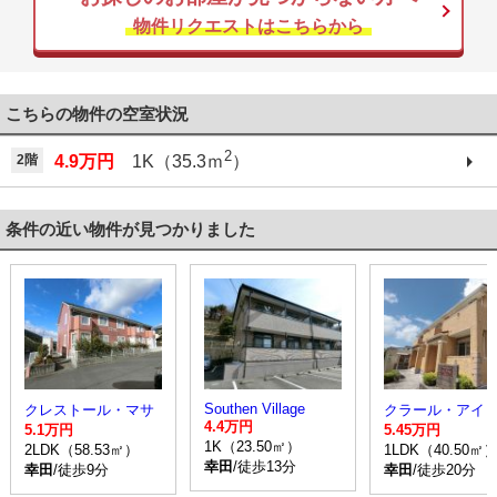
物件リクエストはこちらから
こちらの物件の空室状況
2
2階
4.9万円
1K（35.3ｍ
）
条件の近い物件が見つかりました
Southen Village
クレストール・マサ
クラール・アイ
4.4万円
5.1万円
5.45万円
1K（23.50㎡）
2LDK（58.53㎡）
1LDK（40.50㎡
幸田
/徒歩13分
幸田
/徒歩9分
幸田
/徒歩20分