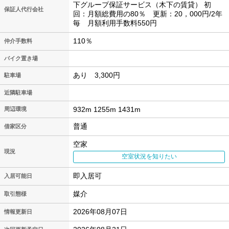
下グループ保証サービス（木下の賃貸） 初
保証人代行会社
回：月額総費用の80％ 更新：20，000円/2年
毎 月額利用手数料550円
110％
仲介手数料
バイク置き場
あり 3,300円
駐車場
近隣駐車場
932m 1255m 1431m
周辺環境
普通
借家区分
空家
現況
空室状況を知りたい
即入居可
入居可能日
媒介
取引態様
2026年08月07日
情報更新日