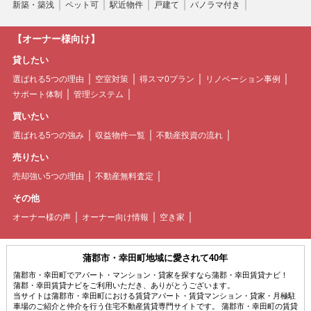
新築・築浅
ペット可
駅近物件
戸建て
パノラマ付き
【オーナー様向け】
貸したい
選ばれる5つの理由
空室対策
得スマ0プラン
リノベーション事例
サポート体制
管理システム
買いたい
選ばれる5つの強み
収益物件一覧
不動産投資の流れ
売りたい
売却強い5つの理由
不動産無料査定
その他
オーナー様の声
オーナー向け情報
空き家
蒲郡市・幸田町地域に愛されて40年
蒲郡市・幸田町でアパート・マンション・貸家を探すなら蒲郡・幸田賃貸ナビ！
蒲郡・幸田賃貸ナビをご利用いただき、ありがとうございます。
当サイトは蒲郡市・幸田町における賃貸アパート・賃貸マンション・貸家・月極駐
車場のご紹介と仲介を行う住宅不動産賃貸専門サイトです。 蒲郡市・幸田町の賃貸