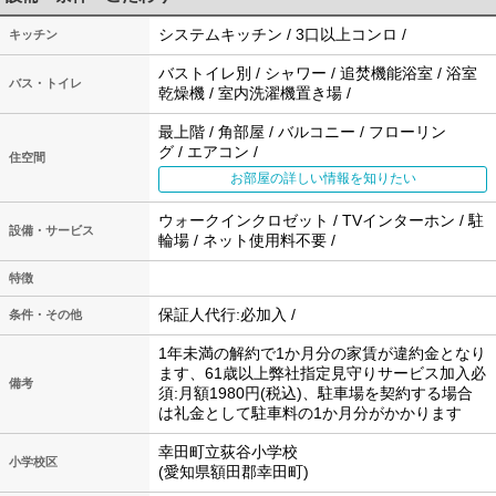
システムキッチン / 3口以上コンロ /
キッチン
バストイレ別 / シャワー / 追焚機能浴室 / 浴室
バス・トイレ
乾燥機 / 室内洗濯機置き場 /
最上階 / 角部屋 / バルコニー / フローリン
グ / エアコン /
住空間
お部屋の詳しい情報を知りたい
ウォークインクロゼット / TVインターホン / 駐
設備・サービス
輪場 / ネット使用料不要 /
特徴
保証人代行:必加入 /
条件・その他
1年未満の解約で1か月分の家賃が違約金となり
ます、61歳以上弊社指定見守りサービス加入必
備考
須:月額1980円(税込)、駐車場を契約する場合
は礼金として駐車料の1か月分がかかります
幸田町立荻谷小学校
小学校区
(愛知県額田郡幸田町)