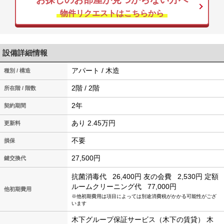
物件リクエストはこちらから
設備詳細情報
アパート / 木造
種別 / 構造
2階 / 2階
所在階 / 階数
2年
契約期間
あり 2.45万円
更新料
不要
損保
27,500円
鍵交換代
抗菌消毒代
26,400円
友の会費
2,530円
定額
ルームクリーニング代
77,000円
他初期費用
※他初期費用は項目によっては別途消費税がかかる可能性がござ
います
木下グループ保証サービス（木下の賃貸） 木