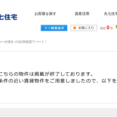
お部屋を探す
資産活用
丸七住
0
現在
件
コーポ清水 -の2LDK賃貸アパート！