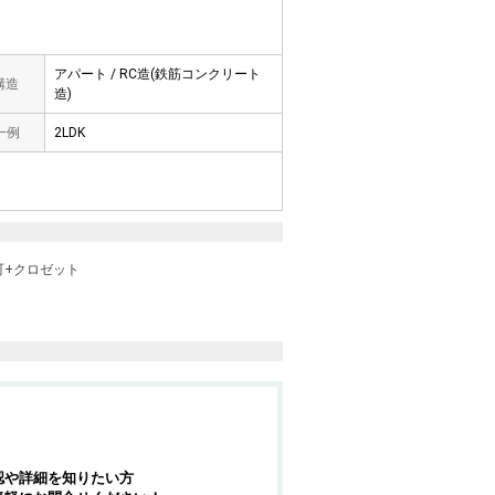
アパート / RC造(鉄筋コンクリート
 構造
造)
一例
2LDK
町+クロゼット
認や詳細を知りたい方