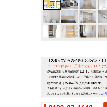
【スタッフからのイチオシポイント！
エアコン付きの一戸建てです。LDKは約
愛知県蒲郡市三谷町若宮 113【ＪＲ東海道本線
1979年5月築の2階建ての一戸建ての賃料6.
2
物件の広さは75.46ｍ
で人気の1LDKです。
※お部屋のもっと詳しい内容や入居時期、諸条件のご相
気になることが御座いましたらお気軽にメールにて
お問