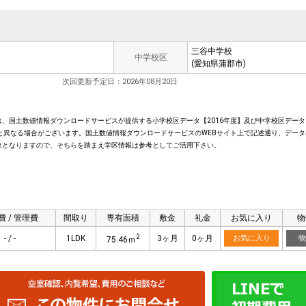
三谷中学校
中学校区
(愛知県蒲郡市)
次回更新予定日：2026年08月20日
、国土数値情報ダウンロードサービスが提供する小学校区データ【2016年度】及び中学校区データ【
と異なる場合がございます。国土数値情報ダウンロードサービスのWEBサイト上で記述通り、データ
象となりますので、そちらを踏まえ学区情報は参考としてご活用下さい。
費 / 管理費
間取り
専有面積
敷金
礼金
お気に入り
物
2
- / -
1LDK
3ヶ月
0ヶ月
お気に入り
物
75.46ｍ