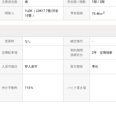
主要採光面
南
所在階 / 階数
1階 / 2階
1LDK（ LDK17.7畳/洋室
2
間取り
専有面積
75.46ｍ
10畳 ）
更新料
なし
鍵交換代
-
契約期間
近隣駐車場
2年 定期借家
借家区分
入居可能日
即入居可
取引態様
専任
仲介手数料
110％
バイク置き場