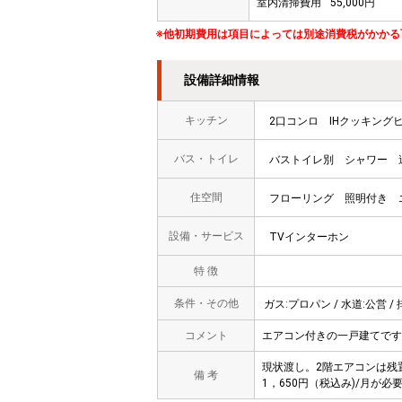
室内清掃費用
55,000円
※他初期費用は項目によっては別途消費税がかかる
設備詳細情報
キッチン
2口コンロ
IHクッキング
バス・トイレ
バストイレ別
シャワー
住空間
フローリング
照明付き
設備・サービス
TVインターホン
特 徴
条件・その他
ガス:プロパン / 水道:公営 / 
コメント
エアコン付きの一戸建てです。
現状渡し。2階エアコンは残
備 考
1，650円（税込み)/月が