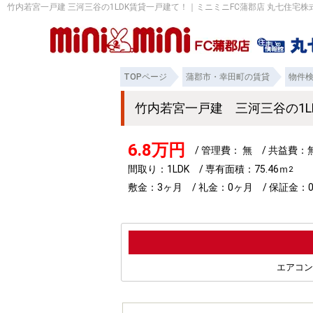
竹内若宮一戸建 三河三谷の1LDK賃貸一戸建て！｜ミニミニFC蒲郡店 丸七住宅株
TOPページ
蒲郡市・幸田町の賃貸
物件
竹内若宮一戸建 三河三谷の1
6.8万円
/ 管理費： 無 / 共益費
間取り：1LDK / 専有面積：75.46ｍ
2
敷金：3ヶ月 / 礼金：0ヶ月 / 保証金：0
エアコン