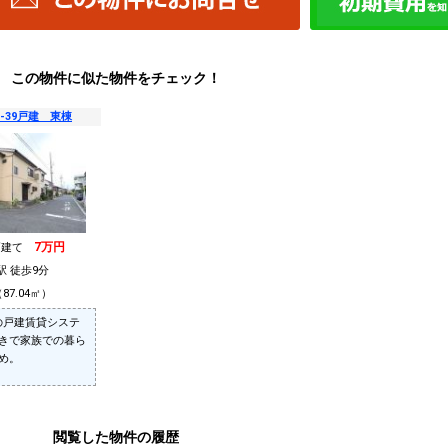
この物件に似た物件をチェック！
-39戸建 東棟
7万円
戸建て
駅 徒歩9分
87.04㎡）
Kの戸建賃貸システ
きで家族での暮ら
め。
閲覧した物件の履歴