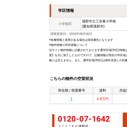
学区情報
蒲郡市立三谷東小学校
小学校区
(愛知県蒲郡市)
情報更新日：2026年08月06日
※各種情報と差異がある場合は現況優先となります
※物件情報の学区情報について
当サイト物件情報に記載されております通学区域(学区)情報は
度】を元に加工したものですので、記載情報が現在の学区域
確とは言えません。また、通学区域(学区)は毎年見直しの対
こちらの物件の空室状況
所在階 / 部屋番号
賃料
共益
1
6.8万円
0120-07-1642
ミニミニＦＣ蒲郡店