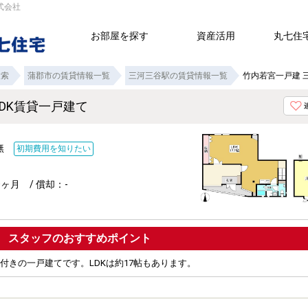
式会社
お部屋を探す
資産活用
丸七住
検索
蒲郡市の賃貸情報一覧
三河三谷駅の賃貸情報一覧
竹内若宮一戸建 
LDK賃貸一戸建て
：無
初期費用を知りたい
ヶ月 / 償却：-
ポイント
付きの一戸建てです。LDKは約17帖もあります。