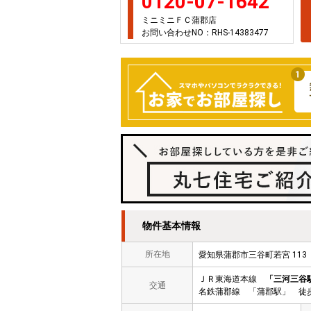
0120-07-1642
ミニミニＦＣ蒲郡店
お問い合わせNO：RHS-14383477
物件基本情報
所在地
愛知県蒲郡市三谷町若宮 11
ＪＲ東海道本線
「三河三谷
交通
名鉄蒲郡線 「蒲郡駅」 徒歩