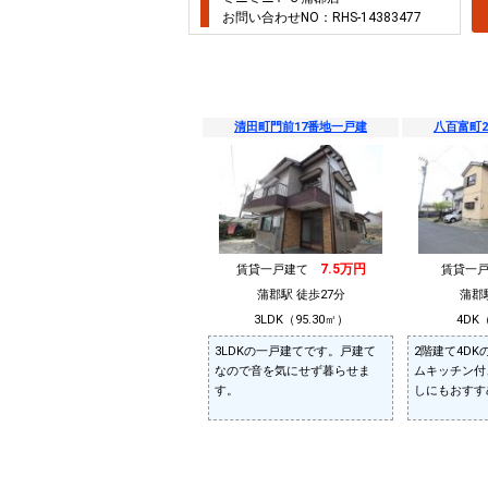
お問い合わせNO：RHS-14383477
清田町門前17番地一戸建
八百富町2
7.5万円
賃貸一戸建て
賃貸一
蒲郡駅 徒歩27分
蒲郡
3LDK（95.30㎡）
4DK（
3LDKの一戸建てです。戸建て
2階建て4D
なので音を気にせず暮らせま
ムキッチン付
す。
しにもおすす