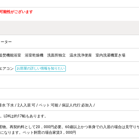
可能性がございます
ヒーター
追焚機能浴室
浴室乾燥機
洗面所独立
温水洗浄便座
室内洗濯機置き場
エアコン
お部屋の詳しい情報を知りたい
排水:下水 / 2人入居:可 / ペット:可能 / 保証人代行:必加入 /
LDKは約17帖もあります。
置物。再契約料として20，000円必要。60歳以上かつ単身での入居の場合は見守り
必要になります。ペット飼育の場合家賃3，000円