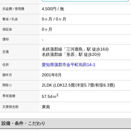
4,500円 / 無
共益費 / 管理費
0ヶ月 / 0ヶ月
敷金 / 礼金
0ヶ月
保証金
-
償却
名鉄蒲郡線「三河鹿島」駅 徒歩16分
交通
名鉄蒲郡線「形原」駅 徒歩20分
愛知県蒲郡市金平町烏田14-1
住所
2001年8月
築年月
2LDK (LDK12.5畳/洋室5.7畳/和室6.3畳)
間取り
2
57.54ｍ
専有面積
東南
主要採光面
設備・条件・こだわり