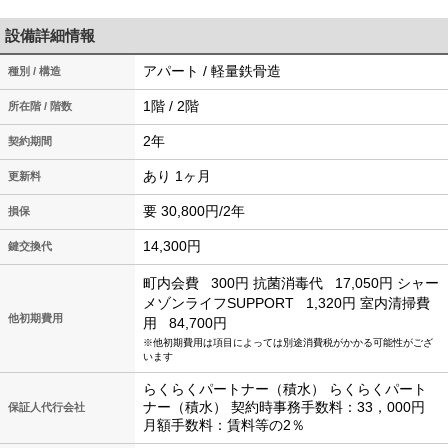
設備詳細情報
アパート / 軽量鉄骨造
種別 / 構造
1階 / 2階
所在階 / 階数
2年
契約期間
あり 1ヶ月
更新料
要 30,800円/2年
損保
14,300円
鍵交換代
町内会費
300円
抗菌消毒代
17,050円
シャー
メゾンライフSUPPORT
1,320円
室内清掃費
他初期費用
用
84,700円
※他初期費用は項目によっては別途消費税がかかる可能性がござ
います
らくらくパートナー（積水） らくらくパート
ナー（積水） 契約時事務手数料：33，000円
保証人代行会社
月額手数料：賃料等の2％