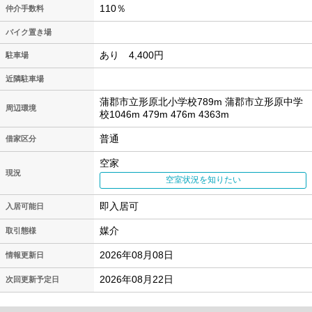
110％
仲介手数料
バイク置き場
あり 4,400円
駐車場
近隣駐車場
蒲郡市立形原北小学校789m 蒲郡市立形原中学
周辺環境
校1046m 479m 476m 4363m
普通
借家区分
空家
現況
空室状況を知りたい
即入居可
入居可能日
媒介
取引態様
2026年08月08日
情報更新日
2026年08月22日
次回更新予定日