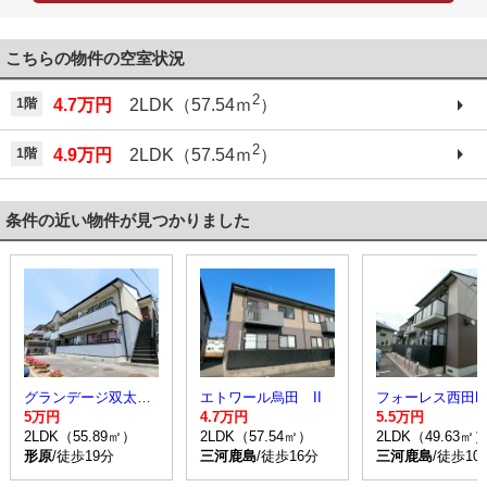
こちらの物件の空室状況
2
1階
4.7万円
2LDK（57.54ｍ
）
2
1階
4.9万円
2LDK（57.54ｍ
）
条件の近い物件が見つかりました
グランデージ双太パーク
エトワール烏田 II
フォーレス西田B
5万円
4.7万円
5.5万円
2LDK（55.89㎡）
2LDK（57.54㎡）
2LDK（49.63㎡
形原
/徒歩19分
三河鹿島
/徒歩16分
三河鹿島
/徒歩10