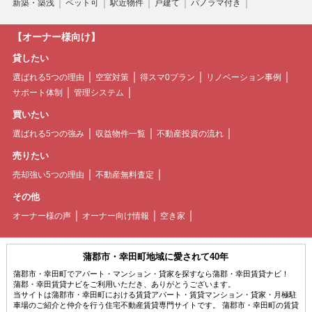
新築・築浅
ペット可
駅近物件
戸建て
パノラマ付き
【オーナー様向け】
貸したい
選ばれる5つの理由
空室対策
得スマ0プラン
リノベーション事例
サポート体制
管理システム
買いたい
選ばれる5つの強み
収益物件一覧
不動産投資の流れ
売りたい
売却強い5つの理由
不動産無料査定
その他
オーナー様の声
オーナー向け情報
空き家
蒲郡市・幸田町地域に愛されて40年
蒲郡市・幸田町でアパート・マンション・貸家を探すなら蒲郡・幸田賃貸ナビ！
蒲郡・幸田賃貸ナビをご利用いただき、ありがとうございます。
当サイトは蒲郡市・幸田町における賃貸アパート・賃貸マンション・貸家・月極駐
車場のご紹介と仲介を行う住宅不動産賃貸専門サイトです。 蒲郡市・幸田町の賃貸