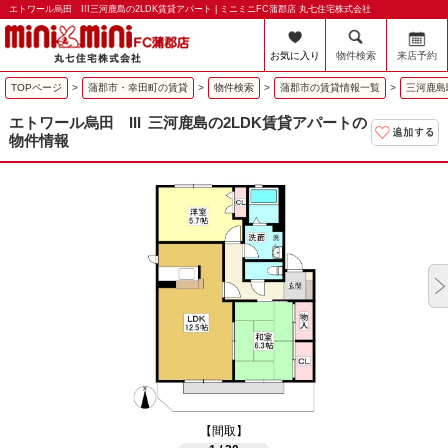
エトワール烏田 III三河鹿島の2LDK賃貸アパート | ミニミニFC蒲郡店 丸七住宅株式会社
お気に入り
物件検索
来店予約
TOPページ
>
蒲郡市・幸田町の賃貸
>
物件検索
>
蒲郡市の賃貸情報一覧
>
三河鹿島
エトワール烏田 III
三河鹿島の2LDK賃貸アパートの
物件情報
【間取】