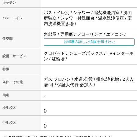
キッチン
バストイレ別 / シャワー / 追焚機能浴室 / 洗面
所独立 / シャワー付洗面台 / 温水洗浄便座 / 室
バス・トイレ
内洗濯機置き場 /
角部屋 / 専用庭 / フローリング / エアコン /
住空間
お部屋の詳しい情報を知りたい
クロゼット / シューズボックス / TVインターホ
設備・サービス
ン / 駐輪場 /
特徴
ガス:プロパン / 水道:公営 / 排水:浄化槽 / 2人入
条件・その他
居:可 / 保証人代行:必加入 /
-
備考
小学校区
()
中学校区
()