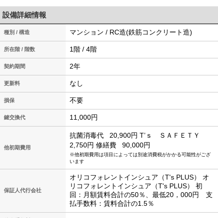
設備詳細情報
マンション / RC造(鉄筋コンクリート造)
種別 / 構造
1階 / 4階
所在階 / 階数
2年
契約期間
なし
更新料
不要
損保
11,000円
鍵交換代
抗菌消毒代
20,900円
T’ｓ ＳＡＦＥＴＹ
2,750円
修繕費
90,000円
他初期費用
※他初期費用は項目によっては別途消費税がかかる可能性がござ
います
オリコフォレントインシュア（T's PLUS） オ
リコフォレントインシュア（T's PLUS） 初
保証人代行会社
回：月額賃料合計の50％、最低20，000円 支
払手数料：賃料合計の1.5％