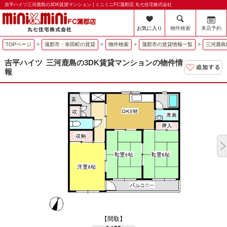
吉平ハイツ三河鹿島の3DK賃貸マンション | ミニミニFC蒲郡店 丸七住宅株式会社
お気に入り
物件検索
来店予約
TOPページ
>
蒲郡市・幸田町の賃貸
>
物件検索
>
蒲郡市の賃貸情報一覧
>
三河鹿島
吉平ハイツ
三河鹿島の3DK賃貸マンションの物件情
報
【間取】