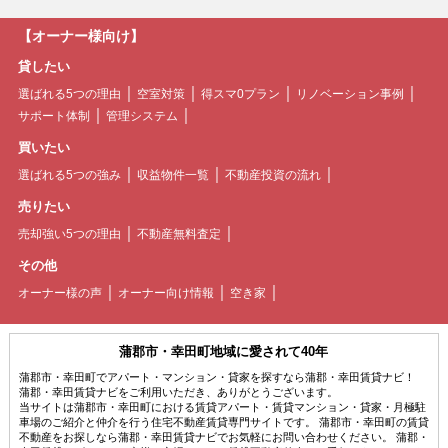
【オーナー様向け】
貸したい
選ばれる5つの理由
空室対策
得スマ0プラン
リノベーション事例
サポート体制
管理システム
買いたい
選ばれる5つの強み
収益物件一覧
不動産投資の流れ
売りたい
売却強い5つの理由
不動産無料査定
その他
オーナー様の声
オーナー向け情報
空き家
蒲郡市・幸田町地域に愛されて40年
蒲郡市・幸田町でアパート・マンション・貸家を探すなら蒲郡・幸田賃貸ナビ！
蒲郡・幸田賃貸ナビをご利用いただき、ありがとうございます。
当サイトは蒲郡市・幸田町における賃貸アパート・賃貸マンション・貸家・月極駐
車場のご紹介と仲介を行う住宅不動産賃貸専門サイトです。 蒲郡市・幸田町の賃貸
不動産をお探しなら蒲郡・幸田賃貸ナビでお気軽にお問い合わせください。 蒲郡・