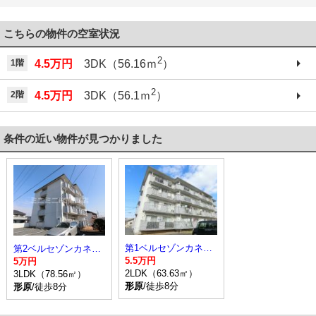
こちらの物件の空室状況
2
1階
4.5万円
3DK（56.16ｍ
）
2
2階
4.5万円
3DK（56.1ｍ
）
条件の近い物件が見つかりました
第1ベルセゾンカネセン
第2ベルセゾンカネセン
5.5万円
5万円
2LDK（63.63㎡）
3LDK（78.56㎡）
形原
/徒歩8分
形原
/徒歩8分