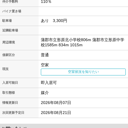
110％
仲介手数料
バイク置き場
あり 3,300円
駐車場
近隣駐車場
蒲郡市立形原北小学校806m 蒲郡市立形原中学
周辺環境
校1585m 834m 1015m
普通
借家区分
空家
現況
空室状況を知りたい
即入居可
入居可能日
媒介
取引態様
2026年08月07日
情報更新日
2026年08月21日
次回更新予定日