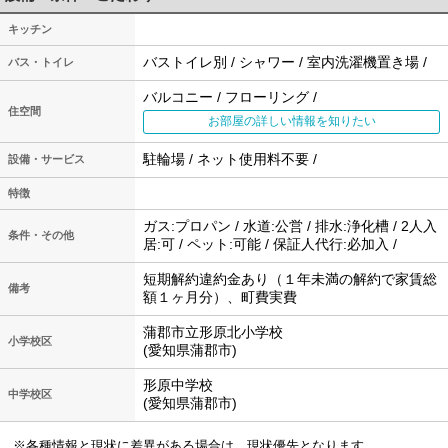
キッチン
バストイレ別 / シャワー / 室内洗濯機置き場 /
バス・トイレ
バルコニー / フローリング /
住空間
お部屋の詳しい情報を知りたい
駐輪場 / ネット使用料不要 /
設備・サービス
特徴
ガス:プロパン / 水道:公営 / 排水:浄化槽 / 2人入
条件・その他
居:可 / ペット:可能 / 保証人代行:必加入 /
短期解約違約金あり（１年未満の解約で家賃総
備考
額１ヶ月分）、町費実費
蒲郡市立形原北小学校
小学校区
(愛知県蒲郡市)
形原中学校
中学校区
(愛知県蒲郡市)
※各種情報と現状に差異がある場合は、現状優先となります。