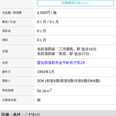
初期費用を知りたい
4,000円 / 無
共益費 / 管理費
0ヶ月 / 0ヶ月
敷金 / 礼金
0ヶ月
保証金
0ヶ月
償却
名鉄蒲郡線「三河鹿島」駅 徒歩16分
交通
名鉄蒲郡線「形原」駅 徒歩27分
愛知県蒲郡市金平町井戸尻29
住所
1993年1月
築年月
3DK (和室6畳/和室6畳/洋室6畳/DK6畳)
間取り
2
56.16ｍ
専有面積
南
主要採光面
設備・条件・こだわり