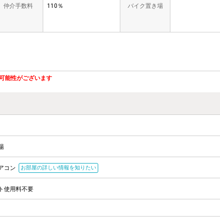
仲介手数料
110％
バイク置き場
可能性がございます
場
アコン
お部屋の詳しい情報を知りたい
ト使用料不要