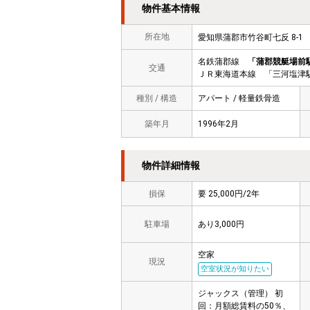
物件基本情報
所在地
愛知県蒲郡市竹谷町七反 8-
名鉄蒲郡線
「蒲郡競艇場前
交通
ＪＲ東海道本線 「三河塩津
種別 / 構造
アパート / 軽量鉄骨造
築年月
1996年2月
物件詳細情報
損保
要 25,000円/2年
駐車場
あり3,000円
空家
現況
空室状況が知りたい
ジャックス（管理） 初
回：月額総賃料の50％、