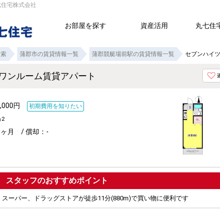
七住宅株式会社
お部屋を探す
資産活用
丸七住
検索
蒲郡市の賃貸情報一覧
蒲郡競艇場前駅の賃貸情報一覧
セブンハイツ
のワンルーム賃貸アパート
,000円
初期費用を知りたい
ｍ
2
ヶ月 / 償却：-
ポイント
スーパー、ドラッグストアが徒歩11分(880m)で買い物に便利です