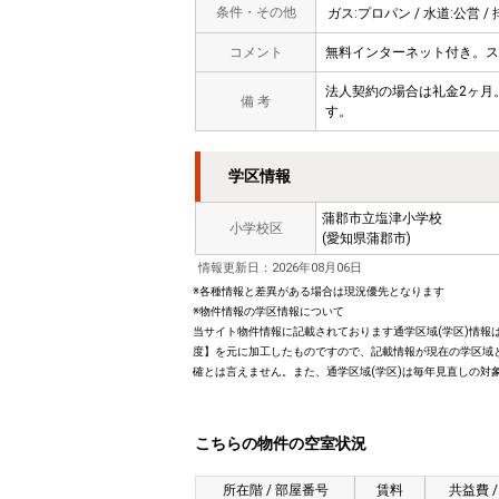
条件・その他
ガス:プロパン / 水道:公営 /
コメント
無料インターネット付き。スー
法人契約の場合は礼金2ヶ月。
備 考
す。
学区情報
蒲郡市立塩津小学校
小学校区
(愛知県蒲郡市)
情報更新日：2026年08月06日
※各種情報と差異がある場合は現況優先となります
※物件情報の学区情報について
当サイト物件情報に記載されております通学区域(学区)情報は
度】を元に加工したものですので、記載情報が現在の学区域
確とは言えません。また、通学区域(学区)は毎年見直しの対
こちらの物件の空室状況
所在階 / 部屋番号
賃料
共益費 