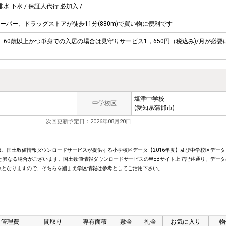
 排水:下水 / 保証人代行:必加入 /
パー、ドラッグストアが徒歩11分(880m)で買い物に便利です
60歳以上かつ単身での入居の場合は見守りサービス1，650円（税込み)/月が必要
塩津中学校
中学校区
(愛知県蒲郡市)
次回更新予定日：2026年08月20日
、国土数値情報ダウンロードサービスが提供する小学校区データ【2016年度】及び中学校区データ【
と異なる場合がございます。国土数値情報ダウンロードサービスのWEBサイト上で記述通り、データ
象となりますので、そちらを踏まえ学区情報は参考としてご活用下さい。
/ 管理費
間取り
専有面積
敷金
礼金
お気に入り
物