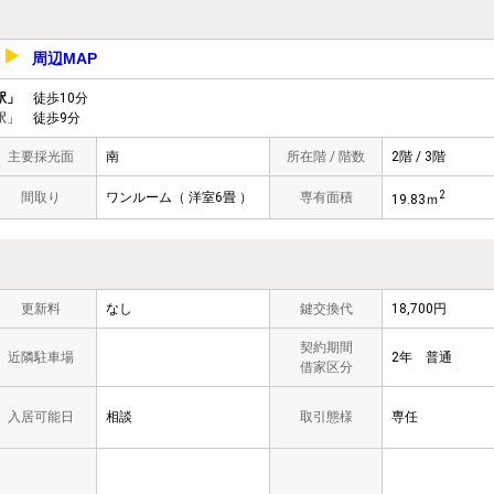
周辺MAP
1
駅」
徒歩10分
駅」 徒歩9分
主要採光面
南
所在階 / 階数
2階 / 3階
2
間取り
ワンルーム（ 洋室6畳 ）
専有面積
19.83ｍ
更新料
なし
鍵交換代
18,700円
契約期間
近隣駐車場
2年 普通
借家区分
入居可能日
相談
取引態様
専任