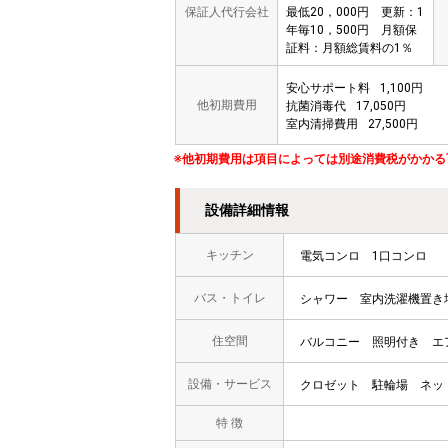
保証人代行会社
最低20，000円 更新：1
年毎10，500円 月額保
証料：月額総賃料の1％
安心サポート料
1,100円
他初期費用
抗菌消毒代
17,050円
室内清掃費用
27,500円
※他初期費用は項目によっては別途消費税がかかる
設備詳細情報
キッチン
電気コンロ
1口コンロ
バス・トイレ
シャワー
室内洗濯機置き
住空間
バルコニー
照明付き
エ
設備・サービス
クロゼット
駐輪場
ネッ
特 徴