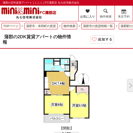
蒲郡の2DK賃貸アパート | ミニミニFC蒲郡店 丸七住宅株式会社
お気に入り
物件検索
来店予約
TOPページ
>
蒲郡市・幸田町の賃貸
>
物件検索
>
蒲郡市の賃貸情報一覧
>
蒲郡駅の
蒲郡の2DK賃貸アパートの物件情
報
【間取】