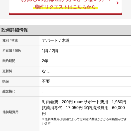
物件リクエストはこちらから
設備詳細情報
アパート / 木造
種別 / 構造
1階 / 2階
所在階 / 階数
2年
契約期間
なし
更新料
不要
損保
-
鍵交換代
町内会費
200円
ruumサポート費用
1,980円
抗菌消毒代
17,050円
室内清掃費用
60,000
他初期費用
円
※他初期費用は項目によっては別途消費税がかかる可能性がござ
います