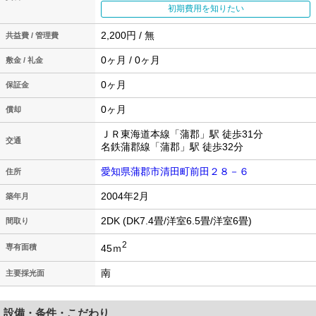
初期費用を知りたい
2,200円 / 無
共益費 / 管理費
0ヶ月 / 0ヶ月
敷金 / 礼金
0ヶ月
保証金
0ヶ月
償却
ＪＲ東海道本線「蒲郡」駅 徒歩31分
交通
名鉄蒲郡線「蒲郡」駅 徒歩32分
愛知県蒲郡市清田町前田２８－６
住所
2004年2月
築年月
2DK (DK7.4畳/洋室6.5畳/洋室6畳)
間取り
2
45ｍ
専有面積
南
主要採光面
設備・条件・こだわり