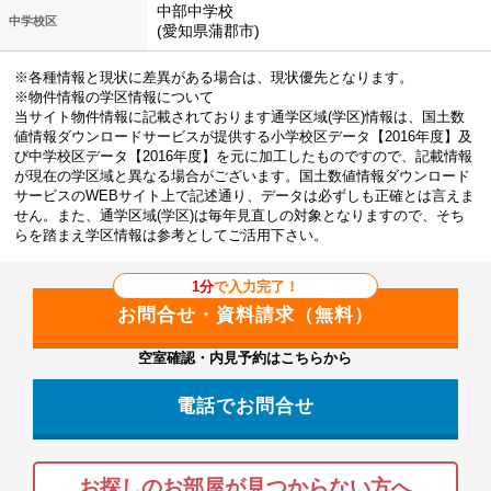
中部中学校
中学校区
(愛知県蒲郡市)
※各種情報と現状に差異がある場合は、現状優先となります。
※物件情報の学区情報について
当サイト物件情報に記載されております通学区域(学区)情報は、国土数
値情報ダウンロードサービスが提供する小学校区データ【2016年度】及
び中学校区データ【2016年度】を元に加工したものですので、記載情報
が現在の学区域と異なる場合がございます。国土数値情報ダウンロード
サービスのWEBサイト上で記述通り、データは必ずしも正確とは言えま
せん。また、通学区域(学区)は毎年見直しの対象となりますので、そち
らを踏まえ学区情報は参考としてご活用下さい。
1分
で入力完了！
空室確認・内見予約はこちらから
電話でお問合せ
お探しのお部屋が見つからない方へ