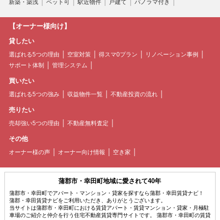
新築・築浅
ペット可
駅近物件
戸建て
パノラマ付き
【オーナー様向け】
貸したい
選ばれる5つの理由
空室対策
得スマ0プラン
リノベーション事例
サポート体制
管理システム
買いたい
選ばれる5つの強み
収益物件一覧
不動産投資の流れ
売りたい
売却強い5つの理由
不動産無料査定
その他
オーナー様の声
オーナー向け情報
空き家
蒲郡市・幸田町地域に愛されて40年
蒲郡市・幸田町でアパート・マンション・貸家を探すなら蒲郡・幸田賃貸ナビ！
蒲郡・幸田賃貸ナビをご利用いただき、ありがとうございます。
当サイトは蒲郡市・幸田町における賃貸アパート・賃貸マンション・貸家・月極駐
車場のご紹介と仲介を行う住宅不動産賃貸専門サイトです。 蒲郡市・幸田町の賃貸