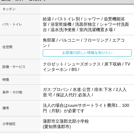
キッチン
給湯 / バストイレ別 / シャワー / 追焚機能浴
室 / 浴室乾燥機 / 洗面所独立 / シャワー付洗面
バス・トイレ
台 / 温水洗浄便座 / 室内洗濯機置き場 /
角部屋 / バルコニー / フローリング / エアコ
ン /
住空間
お部屋の詳しい情報を知りたい
クロゼット / シューズボックス / 床下収納 / TV
設備・サービス
インターホン / BS /
特徴
ガス:プロパン / 水道:公営 / 排水:下水 / 2人入
条件・その他
居:可 / 保証人代行:必加入 /
法人の場合はruumサポートライト費用1，100
備考
円（月額）が必要です
蒲郡市立蒲郡北部小学校
小学校区
(愛知県蒲郡市)