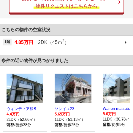
物件リクエストはこちらから
こちらの物件の空室状況
2
1階
4.85万円
2DK（45ｍ
）
条件の近い物件が見つかりました
ウィンディア緑B
ソレイユ23
5.6万円
4.4万円
5.65万円
1LDK（30.78㎡
2LDK（52.66㎡）
1LDK（51.13㎡）
蒲郡
/徒歩9分
蒲郡
/徒歩38分
蒲郡
/徒歩25分