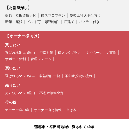
【お部屋探し】
蒲郡・幸田賃貸ナビ
得スマ０プラン
愛知工科大学生向け
新築・築浅
ペット可
駅近物件
戸建て
パノラマ付き
【オーナー様向け】
貸したい
選ばれる5つの理由
空室対策
得スマ0プラン
リノベーション事例
サポート体制
管理システム
買いたい
選ばれる5つの強み
収益物件一覧
不動産投資の流れ
売りたい
売却強い5つの理由
不動産無料査定
その他
オーナー様の声
オーナー向け情報
空き家
蒲郡市・幸田町地域に愛されて40年