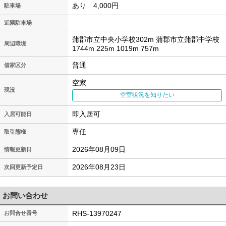
あり 4,000円
駐車場
近隣駐車場
蒲郡市立中央小学校302m 蒲郡市立蒲郡中学校
周辺環境
1744m 225m 1019m 757m
普通
借家区分
空家
現況
空室状況を知りたい
即入居可
入居可能日
専任
取引態様
2026年08月09日
情報更新日
2026年08月23日
次回更新予定日
お問い合わせ
RHS-13970247
お問合せ番号