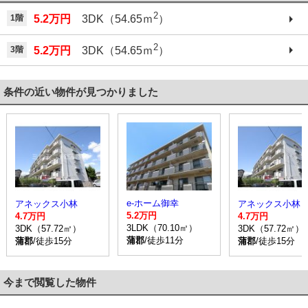
2
1階
5.2万円
3DK（54.65ｍ
）
2
3階
5.2万円
3DK（54.65ｍ
）
条件の近い物件が見つかりました
e-ホーム御幸
アネックス小林
アネックス小林
5.2万円
4.7万円
4.7万円
3LDK（70.10㎡）
3DK（57.72㎡）
3DK（57.72㎡）
蒲郡
/徒歩11分
蒲郡
/徒歩15分
蒲郡
/徒歩15分
今まで閲覧した物件