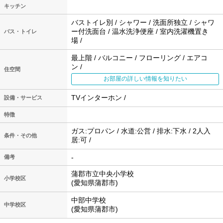
キッチン
バストイレ別 / シャワー / 洗面所独立 / シャワ
ー付洗面台 / 温水洗浄便座 / 室内洗濯機置き
バス・トイレ
場 /
最上階 / バルコニー / フローリング / エアコ
ン /
住空間
お部屋の詳しい情報を知りたい
TVインターホン /
設備・サービス
特徴
ガス:プロパン / 水道:公営 / 排水:下水 / 2人入
条件・その他
居:可 /
-
備考
蒲郡市立中央小学校
小学校区
(愛知県蒲郡市)
中部中学校
中学校区
(愛知県蒲郡市)