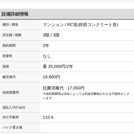
設備詳細情報
マンション / RC造(鉄筋コンクリート造)
種別 / 構造
3階 / 3階
所在階 / 階数
2年
契約期間
なし
更新料
要 25,000円/2年
損保
19,800円
鍵交換代
抗菌消毒代
17,050円
他初期費用
※他初期費用は項目によっては別途消費税がかかる可能性がござ
います
保証人代行会社
110％
仲介手数料
バイク置き場