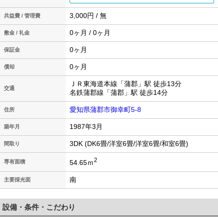
3,000円 / 無
共益費 / 管理費
0ヶ月 / 0ヶ月
敷金 / 礼金
0ヶ月
保証金
0ヶ月
償却
ＪＲ東海道本線「蒲郡」駅 徒歩13分
交通
名鉄蒲郡線「蒲郡」駅 徒歩14分
愛知県蒲郡市御幸町5-8
住所
1987年3月
築年月
3DK (DK6畳/洋室6畳/洋室6畳/和室6畳)
間取り
2
54.65ｍ
専有面積
南
主要採光面
設備・条件・こだわり