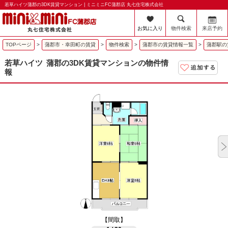
若草ハイツ蒲郡の3DK賃貸マンション | ミニミニFC蒲郡店 丸七住宅株式会社
お気に入り
物件検索
来店予約
TOPページ
>
蒲郡市・幸田町の賃貸
>
物件検索
>
蒲郡市の賃貸情報一覧
>
蒲郡駅の
若草ハイツ
蒲郡の3DK賃貸マンションの物件情
報
【間取】