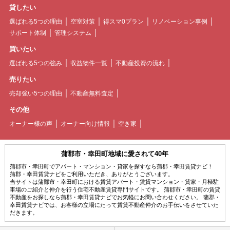
貸したい
選ばれる5つの理由
空室対策
得スマ0プラン
リノベーション事例
サポート体制
管理システム
買いたい
選ばれる5つの強み
収益物件一覧
不動産投資の流れ
売りたい
売却強い5つの理由
不動産無料査定
その他
オーナー様の声
オーナー向け情報
空き家
蒲郡市・幸田町地域に愛されて40年
蒲郡市・幸田町でアパート・マンション・貸家を探すなら蒲郡・幸田賃貸ナビ！
蒲郡・幸田賃貸ナビをご利用いただき、ありがとうございます。
当サイトは蒲郡市・幸田町における賃貸アパート・賃貸マンション・貸家・月極駐
車場のご紹介と仲介を行う住宅不動産賃貸専門サイトです。 蒲郡市・幸田町の賃貸
不動産をお探しなら蒲郡・幸田賃貸ナビでお気軽にお問い合わせください。 蒲郡・
幸田賃貸ナビでは、お客様の立場にたって賃貸不動産仲介のお手伝いをさせていた
だきます。