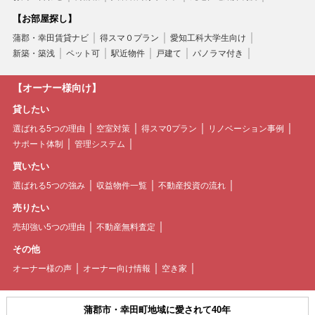
【お部屋探し】
蒲郡・幸田賃貸ナビ
得スマ０プラン
愛知工科大学生向け
新築・築浅
ペット可
駅近物件
戸建て
パノラマ付き
【オーナー様向け】
貸したい
選ばれる5つの理由
空室対策
得スマ0プラン
リノベーション事例
サポート体制
管理システム
買いたい
選ばれる5つの強み
収益物件一覧
不動産投資の流れ
売りたい
売却強い5つの理由
不動産無料査定
その他
オーナー様の声
オーナー向け情報
空き家
蒲郡市・幸田町地域に愛されて40年