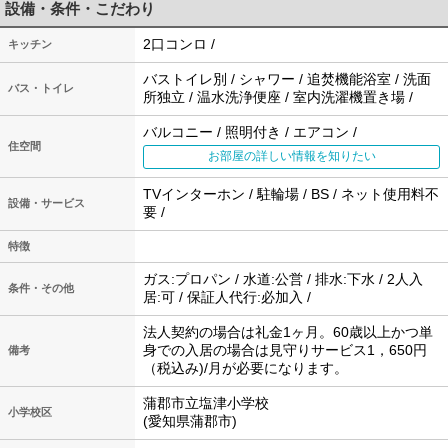
設備・条件・こだわり
2口コンロ /
キッチン
バストイレ別 / シャワー / 追焚機能浴室 / 洗面
バス・トイレ
所独立 / 温水洗浄便座 / 室内洗濯機置き場 /
バルコニー / 照明付き / エアコン /
住空間
お部屋の詳しい情報を知りたい
TVインターホン / 駐輪場 / BS / ネット使用料不
設備・サービス
要 /
特徴
ガス:プロパン / 水道:公営 / 排水:下水 / 2人入
条件・その他
居:可 / 保証人代行:必加入 /
法人契約の場合は礼金1ヶ月。60歳以上かつ単
身での入居の場合は見守りサービス1，650円
備考
（税込み)/月が必要になります。
蒲郡市立塩津小学校
小学校区
(愛知県蒲郡市)