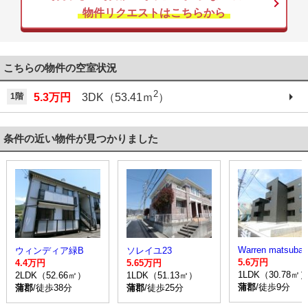
物件リクエストはこちらから
こちらの物件の空室状況
2
1階
5.3万円
3DK（53.41ｍ
）
条件の近い物件が見つかりました
ウィンディア緑B
ソレイユ23
5.6万円
4.4万円
5.65万円
1LDK（30.78㎡
2LDK（52.66㎡）
1LDK（51.13㎡）
蒲郡
/徒歩9分
蒲郡
/徒歩38分
蒲郡
/徒歩25分