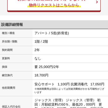
物件リクエストはこちらから
設備詳細情報
アパート / S造(鉄骨造)
種別 / 構造
1階 / 2階
所在階 / 階数
2年
契約期間
なし
更新料
要 25,000円/2年
損保
18,700円
鍵交換代
安心サポート
1,100円
抗菌消毒代
17,050円
他初期費用
※他初期費用は項目によっては別途消費税がかかる可能性がござ
います
ジャックス（管理） ジャックス（管理） 初
回：月額総賃料の50％、最低20，000円 更
保証人代行会社