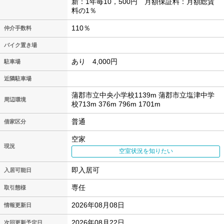
新：1年毎10，500円 月額保証料：月額総賃
料の1％
110％
仲介手数料
バイク置き場
あり 4,000円
駐車場
近隣駐車場
蒲郡市立中央小学校1139m 蒲郡市立塩津中学
周辺環境
校713m 376m 796m 1701m
普通
借家区分
空家
現況
空室状況を知りたい
即入居可
入居可能日
専任
取引態様
2026年08月08日
情報更新日
2026年08月22日
次回更新予定日