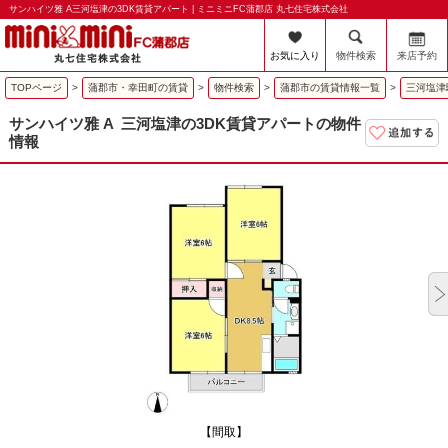
サンハイツ雅 A三河塩津の3DK賃貸アパート | ミニミニFC蒲郡店 丸七住宅株式会社
お気に入り
物件検索
来店予約
TOPページ
>
蒲郡市・幸田町の賃貸
>
物件検索
>
蒲郡市の賃貸情報一覧
>
三河塩津
サンハイツ雅 A
三河塩津の3DK賃貸アパートの物件
情報
【間取】