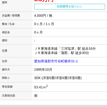
賃料
初期費用を知りたい
4,000円 / 無
共益費 / 管理費
0ヶ月 / 1ヶ月
敷金 / 礼金
0ヶ月
保証金
-
償却
ＪＲ東海道本線「三河塩津」駅 徒歩16分
交通
ＪＲ東海道本線「蒲郡」駅 徒歩30分
愛知県蒲郡市竹谷町横井31-1
住所
1995年10月
築年月
3DK (洋室6畳/洋室6畳/洋室6畳)
間取り
2
53.41ｍ
専有面積
南
主要採光面