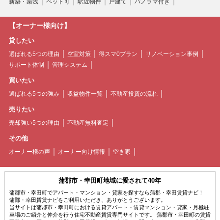
新築・築浅
ペット可
駅近物件
戸建て
パノラマ付き
【オーナー様向け】
貸したい
選ばれる5つの理由
空室対策
得スマ0プラン
リノベーション事例
サポート体制
管理システム
買いたい
選ばれる5つの強み
収益物件一覧
不動産投資の流れ
売りたい
売却強い5つの理由
不動産無料査定
その他
オーナー様の声
オーナー向け情報
空き家
蒲郡市・幸田町地域に愛されて40年
蒲郡市・幸田町でアパート・マンション・貸家を探すなら蒲郡・幸田賃貸ナビ！
蒲郡・幸田賃貸ナビをご利用いただき、ありがとうございます。
当サイトは蒲郡市・幸田町における賃貸アパート・賃貸マンション・貸家・月極駐
車場のご紹介と仲介を行う住宅不動産賃貸専門サイトです。 蒲郡市・幸田町の賃貸