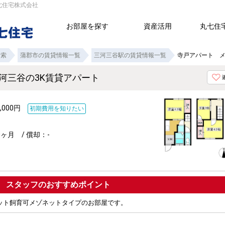
七住宅株式会社
お部屋を探す
資産活用
丸七住
検索
蒲郡市の賃貸情報一覧
三河三谷駅の賃貸情報一覧
寺戸アパート メ
河三谷の3K賃貸アパート
,000円
初期費用を知りたい
ヶ月 / 償却：-
ポイント
ット飼育可メゾネットタイプのお部屋です。