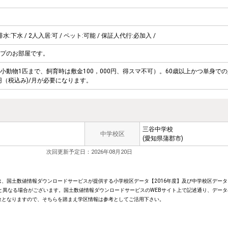
排水:下水 / 2人入居:可 / ペット:可能 / 保証人代行:必加入 /
プのお部屋です。
小動物1匹まで、飼育時は敷金100，000円、得スマ不可）。60歳以上かつ単身で
円（税込み)/月が必要になります。
三谷中学校
中学校区
(愛知県蒲郡市)
次回更新予定日：2026年08月20日
、国土数値情報ダウンロードサービスが提供する小学校区データ【2016年度】及び中学校区データ【
と異なる場合がございます。国土数値情報ダウンロードサービスのWEBサイト上で記述通り、データ
象となりますので、そちらを踏まえ学区情報は参考としてご活用下さい。