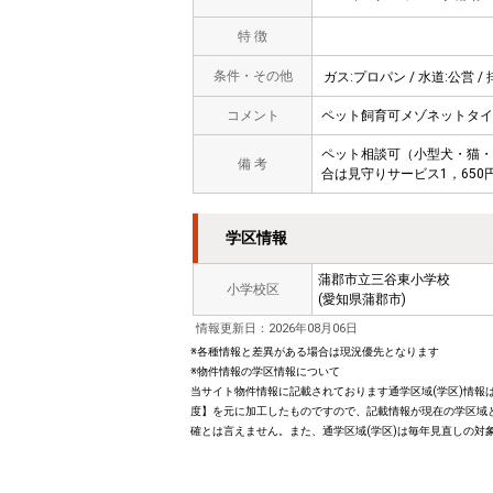
特 徴
条件・その他
ガス:プロパン / 水道:公営 / 
コメント
ペット飼育可メゾネットタイ
ペット相談可（小型犬・猫・
備 考
合は見守りサービス1，650
学区情報
蒲郡市立三谷東小学校
小学校区
(愛知県蒲郡市)
情報更新日：2026年08月06日
※各種情報と差異がある場合は現況優先となります
※物件情報の学区情報について
当サイト物件情報に記載されております通学区域(学区)情報は
度】を元に加工したものですので、記載情報が現在の学区域
確とは言えません。また、通学区域(学区)は毎年見直しの対