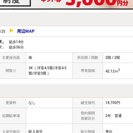
周辺MAP
125
駅」
徒歩14分
」 徒歩36分
主要採光面
南
所在階 / 階数
2階 / 2階
3K（ 洋室4.5畳/洋室4.5
2
間取り
専有面積
42.12ｍ
畳/洋室3畳 ）
更新料
なし
鍵交換代
18,700円
契約期間
近隣駐車場
2年 普通
借家区分
入居可能日
即入居可
取引態様
専任