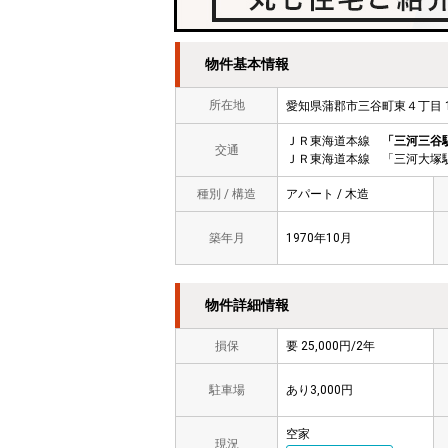
物件基本情報
所在地
愛知県蒲郡市三谷町東４丁目 
ＪＲ東海道本線
「三河三谷
交通
ＪＲ東海道本線 「三河大塚駅
種別 / 構造
アパート / 木造
築年月
1970年10月
物件詳細情報
損保
要 25,000円/2年
駐車場
あり3,000円
空家
現況