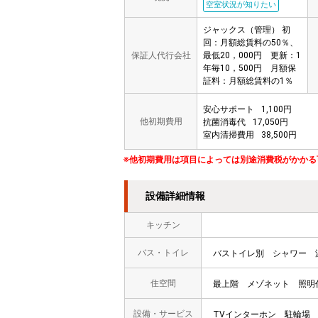
空室状況が知りたい
ジャックス（管理） 初
回：月額総賃料の50％、
保証人代行会社
最低20，000円 更新：1
年毎10，500円 月額保
証料：月額総賃料の1％
安心サポート
1,100円
他初期費用
抗菌消毒代
17,050円
室内清掃費用
38,500円
※他初期費用は項目によっては別途消費税がかかる
設備詳細情報
キッチン
バス・トイレ
バストイレ別
シャワー
住空間
最上階
メゾネット
照明
設備・サービス
TVインターホン
駐輪場