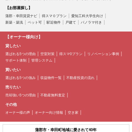
【お部屋探し】
蒲郡・幸田賃貸ナビ
得スマ０プラン
愛知工科大学生向け
新築・築浅
ペット可
駅近物件
戸建て
パノラマ付き
【オーナー様向け】
貸したい
選ばれる5つの理由
空室対策
得スマ0プラン
リノベーション事例
サポート体制
管理システム
買いたい
選ばれる5つの強み
収益物件一覧
不動産投資の流れ
売りたい
売却強い5つの理由
不動産無料査定
その他
オーナー様の声
オーナー向け情報
空き家
蒲郡市・幸田町地域に愛されて40年