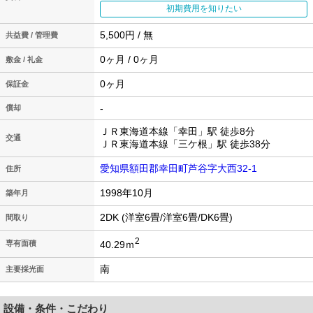
初期費用を知りたい
5,500円 / 無
共益費 / 管理費
0ヶ月 / 0ヶ月
敷金 / 礼金
0ヶ月
保証金
-
償却
ＪＲ東海道本線「幸田」駅 徒歩8分
交通
ＪＲ東海道本線「三ケ根」駅 徒歩38分
愛知県額田郡幸田町芦谷字大西32-1
住所
1998年10月
築年月
2DK (洋室6畳/洋室6畳/DK6畳)
間取り
2
40.29ｍ
専有面積
南
主要採光面
設備・条件・こだわり