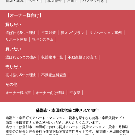
新築・築浅
ペット可
駅近物件
戸建て
パノラマ付き
【オーナー様向け】
貸したい
選ばれる5つの理由
空室対策
得スマ0プラン
リノベーション事例
サポート体制
管理システム
買いたい
選ばれる5つの強み
収益物件一覧
不動産投資の流れ
売りたい
売却強い5つの理由
不動産無料査定
その他
オーナー様の声
オーナー向け情報
空き家
蒲郡市・幸田町地域に愛されて40年
蒲郡市・幸田町でアパート・マンション・貸家を探すなら蒲郡・幸田賃貸ナビ！
蒲郡・幸田賃貸ナビをご利用いただき、ありがとうございます。
当サイトは蒲郡市・幸田町における賃貸アパート・賃貸マンション・貸家・月極駐
車場のご紹介と仲介を行う住宅不動産賃貸専門サイトです。 蒲郡市・幸田町の賃貸