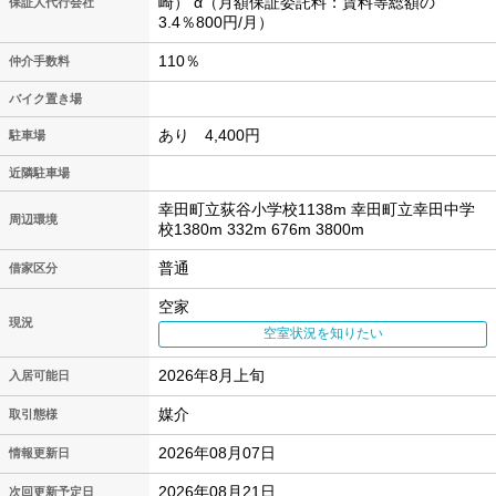
崎） α（月額保証委託料：賃料等総額の
保証人代行会社
3.4％800円/月）
110％
仲介手数料
バイク置き場
あり 4,400円
駐車場
近隣駐車場
幸田町立荻谷小学校1138m 幸田町立幸田中学
周辺環境
校1380m 332m 676m 3800m
普通
借家区分
空家
現況
空室状況を知りたい
2026年8月上旬
入居可能日
媒介
取引態様
2026年08月07日
情報更新日
2026年08月21日
次回更新予定日