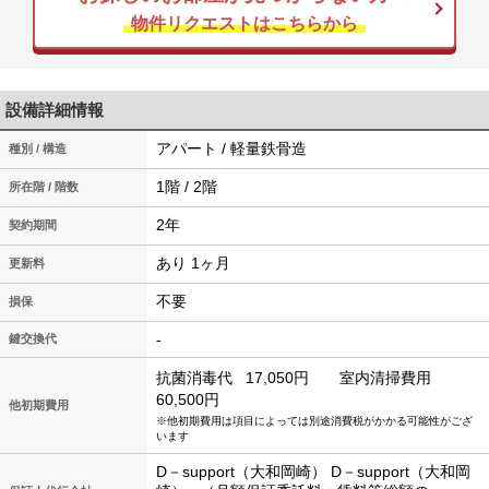
物件リクエストはこちらから
設備詳細情報
アパート / 軽量鉄骨造
種別 / 構造
1階 / 2階
所在階 / 階数
2年
契約期間
あり 1ヶ月
更新料
不要
損保
-
鍵交換代
抗菌消毒代
17,050円
室内清掃費用
60,500円
他初期費用
※他初期費用は項目によっては別途消費税がかかる可能性がござ
います
D－support（大和岡崎） D－support（大和岡