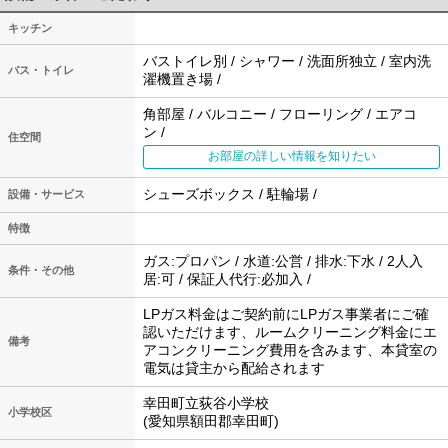
キッチン
バストイレ別 / シャワー / 洗面所独立 / 室内洗
バス・トイレ
濯機置き場 /
角部屋 / バルコニー / フローリング / エアコ
ン /
住空間
お部屋の詳しい情報を知りたい
シューズボックス / 駐輪場 /
設備・サービス
特徴
ガス:プロパン / 水道:公営 / 排水:下水 / 2人入
条件・その他
居:可 / 保証人代行:必加入 /
LPガス料金はご契約前にLPガス事業者にご確
認いただけます、ルームクリーニング料金にエ
備考
アコンクリーニング費用を含みます、本貸室の
電気は貸主から配給されます
幸田町立荻谷小学校
小学校区
(愛知県額田郡幸田町)