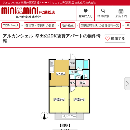
アルカンシェル幸田の2DK賃貸アパート | ミニミニFC蒲郡店 丸七住宅株式会社
お気に入り
物件検索
来店予約
TOPページ
>
蒲郡市・幸田町の賃貸
>
物件検索
>
額田郡幸田町の賃貸情報一覧
>
幸
アルカンシェル
幸田の2DK賃貸アパートの物件情
報
【間取】