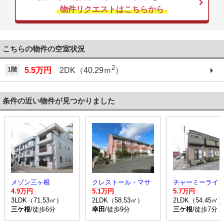
物件リクエストはこちらから
こちらの物件の空室状況
2
1階
5.5万円
2DK（40.29ｍ
）
条件の近い物件が見つかりました
メゾン三ヶ根
クレストール・マサ
4.9万円
5.1万円
5.7万円
3LDK（71.53㎡）
2LDK（58.53㎡）
2LDK（54.45㎡
三ケ根
/徒歩6分
幸田
/徒歩9分
三ケ根
/徒歩7分