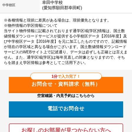
幸田中学校
中学校区
(愛知県額田郡幸田町)
※各種情報と現状に差異がある場合は、現状優先となります。
※物件情報の学区情報について
当サイト物件情報に記載されております通学区域(学区)情報は、国土数
値情報ダウンロードサービスが提供する小学校区データ【2016年度】及
び中学校区データ【2016年度】を元に加工したものですので、記載情報
が現在の学区域と異なる場合がございます。国土数値情報ダウンロード
サービスのWEBサイト上で記述通り、データは必ずしも正確とは言えま
せん。また、通学区域(学区)は毎年見直しの対象となりますので、そち
らを踏まえ学区情報は参考としてご活用下さい。
1分
で入力完了！
空室確認・内見予約はこちらから
電話でお問合せ
お探しのお部屋が見つからない方へ