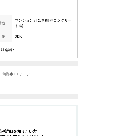
マンション / RC造(鉄筋コンクリー
 構造
ト造)
一例
3DK
 駐輪場 /
蒲郡市+エアコン
認や詳細を知りたい方