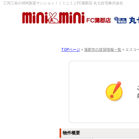
三河三谷の3DK賃貸マンション！｜ミニミニFC蒲郡店 丸七住宅株式会社
TOPページ
>
蒲郡市の賃貸情報一覧
>
エスコ
物件概要