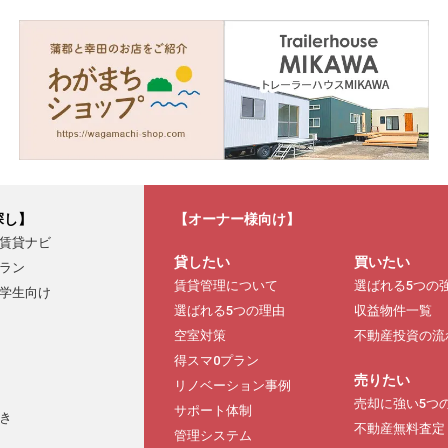
探し】
【オーナー様向け】
賃貸ナビ
貸したい
買いたい
ラン
賃貸管理について
選ばれる5つの
学生向け
選ばれる5つの理由
収益物件一覧
空室対策
不動産投資の流
得スマ0プラン
売りたい
リノベーション事例
売却に強い5つ
サポート体制
き
不動産無料査定
管理システム