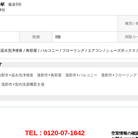
谷駅
徒歩3分
9分
種別 /
階層
3階
間取り
 温水洗浄便座 / 角部屋 / バルコニー / フローリング / エアコン / シューズボックス /
す
蒲郡市+温水洗浄便座
蒲郡市+角部屋
蒲郡市+バルコニー
蒲郡市+フローリング
蒲郡市+室内洗濯機置き場
TEL : 0120-07-1642
空室情報の確