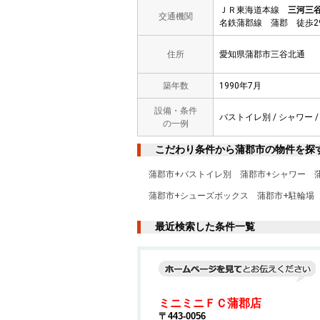
ＪＲ東海道本線
三河三
交通機関
名鉄蒲郡線 蒲郡 徒歩2
住所
愛知県蒲郡市三谷北通
築年数
1990年7月
設備・条件
バストイレ別 / シャワー /
の一例
こだわり条件から蒲郡市の物件を探
蒲郡市+バストイレ別
蒲郡市+シャワー
蒲郡市+シューズボックス
蒲郡市+駐輪場
最近検索した条件一覧
ミニミニＦＣ蒲郡店
〒443-0056