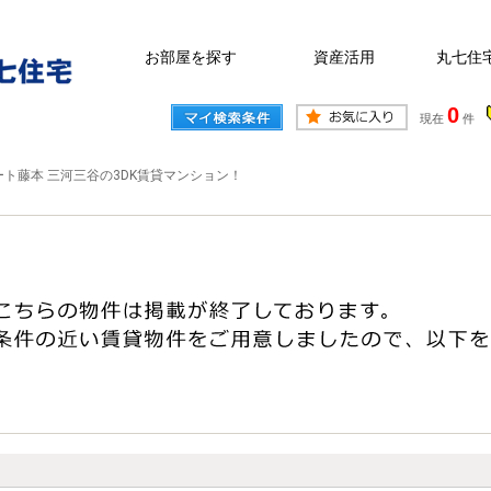
お部屋を探す
資産活用
丸七住
0
現在
件
ート藤本 三河三谷の3DK賃貸マンション！