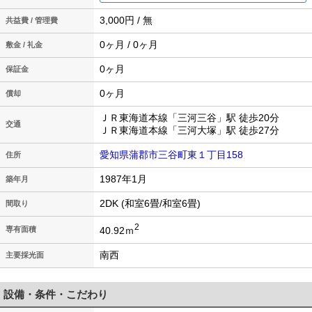
3,000円 / 無
共益費 / 管理費
0ヶ月 / 0ヶ月
敷金 / 礼金
0ヶ月
保証金
0ヶ月
償却
ＪＲ東海道本線「三河三谷」駅 徒歩20分
交通
ＪＲ東海道本線「三河大塚」駅 徒歩27分
愛知県蒲郡市三谷町東１丁目158
住所
1987年1月
築年月
2DK (和室6畳/和室6畳)
間取り
2
40.92ｍ
専有面積
南西
主要採光面
設備・条件・こだわり