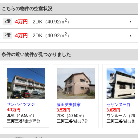
こちらの物件の空室状況
2
2階
4万円
2DK（40.92ｍ
）
2
2階
4万円
2DK（40.92ｍ
）
条件の近い物件が見つかりました
サンハイツフジ
藤田英夫貸家
セザンヌ三谷
4.1万円
3.5万円
3.8万円
3DK（49.50㎡）
2DK（40.50㎡）
ワンルーム（26.
三河三谷
/徒歩15分
三河三谷
/徒歩7分
三河三谷
/徒歩8分