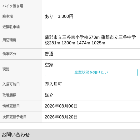
バイク置き場
あり 3,300円
駐車場
近隣駐車場
蒲郡市立三谷東小学校573m 蒲郡市立三谷中学
周辺環境
校281m 1300m 1474m 1025m
普通
借家区分
空家
現況
空室状況を知りたい
即入居可
入居可能日
媒介
取引態様
2026年08月06日
情報更新日
2026年08月20日
次回更新予定日
お問い合わせ