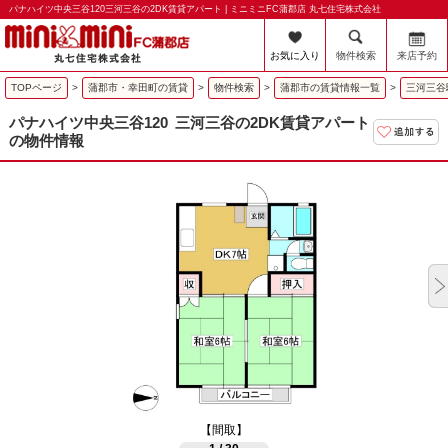
パナハイツ中央三谷120三河三谷の2DK賃貸アパート | ミニミニFC蒲郡店 丸七住宅株式会社
お気に入り
物件検索
来店予約
TOPページ
>
蒲郡市・幸田町の賃貸
>
物件検索
>
蒲郡市の賃貸情報一覧
>
三河三谷
パナハイツ中央三谷120
三河三谷の2DK賃貸アパート
の物件情報
【間取】