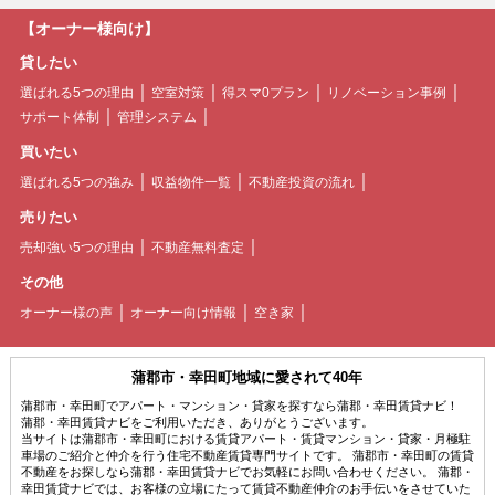
【オーナー様向け】
貸したい
選ばれる5つの理由
空室対策
得スマ0プラン
リノベーション事例
サポート体制
管理システム
買いたい
選ばれる5つの強み
収益物件一覧
不動産投資の流れ
売りたい
売却強い5つの理由
不動産無料査定
その他
オーナー様の声
オーナー向け情報
空き家
蒲郡市・幸田町地域に愛されて40年
蒲郡市・幸田町でアパート・マンション・貸家を探すなら蒲郡・幸田賃貸ナビ！
蒲郡・幸田賃貸ナビをご利用いただき、ありがとうございます。
当サイトは蒲郡市・幸田町における賃貸アパート・賃貸マンション・貸家・月極駐
車場のご紹介と仲介を行う住宅不動産賃貸専門サイトです。 蒲郡市・幸田町の賃貸
不動産をお探しなら蒲郡・幸田賃貸ナビでお気軽にお問い合わせください。 蒲郡・
幸田賃貸ナビでは、お客様の立場にたって賃貸不動産仲介のお手伝いをさせていた