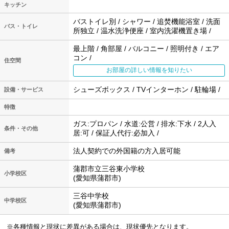
キッチン
バストイレ別 / シャワー / 追焚機能浴室 / 洗面
バス・トイレ
所独立 / 温水洗浄便座 / 室内洗濯機置き場 /
最上階 / 角部屋 / バルコニー / 照明付き / エア
コン /
住空間
お部屋の詳しい情報を知りたい
シューズボックス / TVインターホン / 駐輪場 /
設備・サービス
特徴
ガス:プロパン / 水道:公営 / 排水:下水 / 2人入
条件・その他
居:可 / 保証人代行:必加入 /
法人契約での外国籍の方入居可能
備考
蒲郡市立三谷東小学校
小学校区
(愛知県蒲郡市)
三谷中学校
中学校区
(愛知県蒲郡市)
※各種情報と現状に差異がある場合は、現状優先となります。