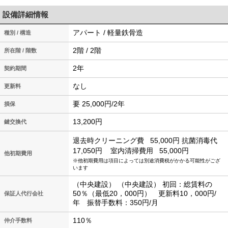
設備詳細情報
アパート / 軽量鉄骨造
種別 / 構造
2階 / 2階
所在階 / 階数
2年
契約期間
なし
更新料
要 25,000円/2年
損保
13,200円
鍵交換代
退去時クリーニング費
55,000円
抗菌消毒代
17,050円
室内清掃費用
55,000円
他初期費用
※他初期費用は項目によっては別途消費税がかかる可能性がござ
います
（中央建設） （中央建設） 初回：総賃料の
50％（最低20，000円） 更新料10，000円/
保証人代行会社
年 振替手数料：350円/月
110％
仲介手数料