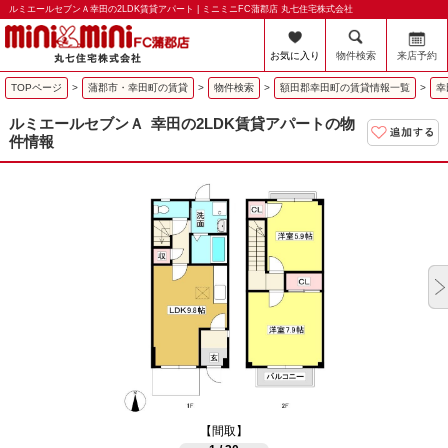
ルミエールセブンＡ幸田の2LDK賃貸アパート | ミニミニFC蒲郡店 丸七住宅株式会社
お気に入り
物件検索
来店予約
TOPページ
>
蒲郡市・幸田町の賃貸
>
物件検索
>
額田郡幸田町の賃貸情報一覧
>
幸
ルミエールセブンＡ
幸田の2LDK賃貸アパートの物
件情報
【間取】