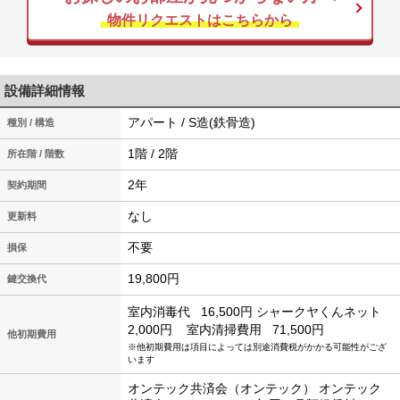
物件リクエストはこちらから
設備詳細情報
アパート / S造(鉄骨造)
種別 / 構造
1階 / 2階
所在階 / 階数
2年
契約期間
なし
更新料
不要
損保
19,800円
鍵交換代
室内消毒代
16,500円
シャークヤくんネット
2,000円
室内清掃費用
71,500円
他初期費用
※他初期費用は項目によっては別途消費税がかかる可能性がござ
います
オンテック共済会（オンテック） オンテック