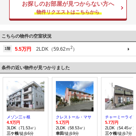
お探しのお部屋が見つからない方へ
物件リクエストはこちらから
こちらの物件の空室状況
2
1階
5.5万円
2LDK（59.62ｍ
）
条件の近い物件が見つかりました
メゾン三ヶ根
クレストール・マサ
4.9万円
5.1万円
5.7万円
3LDK（71.53㎡）
2LDK（58.53㎡）
2LDK（54.45㎡
三ケ根
/徒歩6分
幸田
/徒歩9分
三ケ根
/徒歩7分