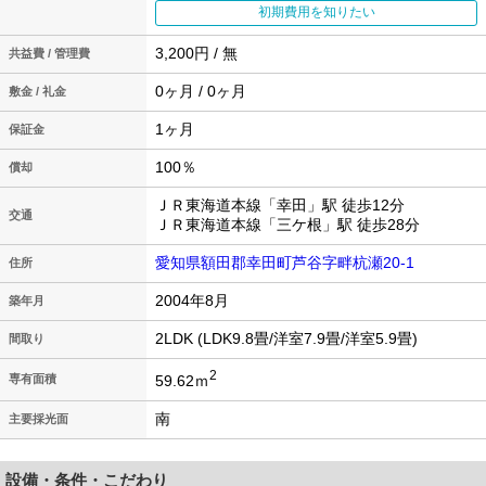
初期費用を知りたい
3,200円 / 無
共益費 / 管理費
0ヶ月 / 0ヶ月
敷金 / 礼金
1ヶ月
保証金
100％
償却
ＪＲ東海道本線「幸田」駅 徒歩12分
交通
ＪＲ東海道本線「三ケ根」駅 徒歩28分
愛知県額田郡幸田町芦谷字畔杭瀬20-1
住所
2004年8月
築年月
2LDK (LDK9.8畳/洋室7.9畳/洋室5.9畳)
間取り
2
59.62ｍ
専有面積
南
主要採光面
設備・条件・こだわり