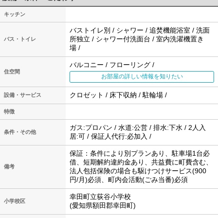
キッチン
バストイレ別 / シャワー / 追焚機能浴室 / 洗面
所独立 / シャワー付洗面台 / 室内洗濯機置き
バス・トイレ
場 /
バルコニー / フローリング /
住空間
お部屋の詳しい情報を知りたい
クロゼット / 床下収納 / 駐輪場 /
設備・サービス
特徴
ガス:プロパン / 水道:公営 / 排水:下水 / 2人入
条件・その他
居:可 / 保証人代行:必加入 /
保証：条件により別プランあり、駐車場1台必
借、短期解約違約金あり、共益費に町費含む、
備考
法人包括保険の場合も駆けつけサービス(900
円/月)必須、町内会活動(ごみ当番)必須
幸田町立荻谷小学校
小学校区
(愛知県額田郡幸田町)