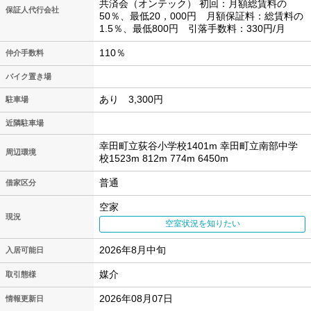
共済会（オンテック） 初回：月額総賃料の
保証人代行会社
50％、最低20，000円 月額保証料：総賃料の
1.5％、最低800円 引落手数料：330円/月
110％
仲介手数料
バイク置き場
あり 3,300円
駐車場
近隣駐車場
幸田町立荻谷小学校1401m 幸田町立南部中学
周辺環境
校1523m 812m 774m 6450m
普通
借家区分
空家
現況
空室状況を知りたい
2026年8月中旬
入居可能日
媒介
取引態様
2026年08月07日
情報更新日