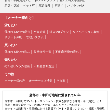
蒲郡・幸田賃貸ナビ
得スマ０プラン
愛知工科大学生向け
新築・築浅
ペット可
駅近物件
戸建て
パノラマ付き
【オーナー様向け】
貸したい
選ばれる5つの理由
空室対策
得スマ0プラン
リノベーション事例
サポート体制
管理システム
買いたい
選ばれる5つの強み
収益物件一覧
不動産投資の流れ
売りたい
売却強い5つの理由
不動産無料査定
その他
オーナー様の声
オーナー向け情報
空き家
蒲郡市・幸田町地域に愛されて40年
蒲郡市・幸田町でアパート・マンション・貸家を探すなら蒲郡・幸田賃貸ナビ！
蒲郡・幸田賃貸ナビをご利用いただき、ありがとうございます。
当サイトは蒲郡市・幸田町における賃貸アパート・賃貸マンション・貸家・月極駐