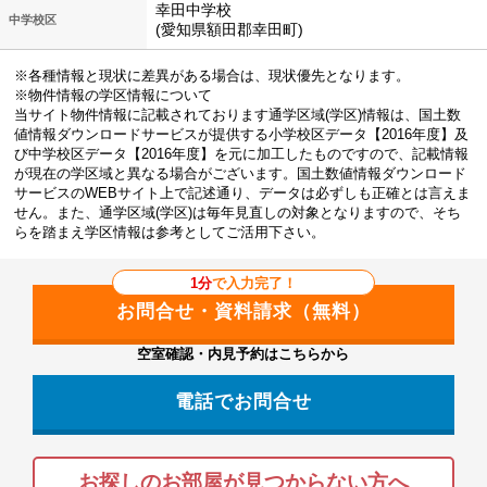
幸田中学校
中学校区
(愛知県額田郡幸田町)
※各種情報と現状に差異がある場合は、現状優先となります。
※物件情報の学区情報について
当サイト物件情報に記載されております通学区域(学区)情報は、国土数
値情報ダウンロードサービスが提供する小学校区データ【2016年度】及
び中学校区データ【2016年度】を元に加工したものですので、記載情報
が現在の学区域と異なる場合がございます。国土数値情報ダウンロード
サービスのWEBサイト上で記述通り、データは必ずしも正確とは言えま
せん。また、通学区域(学区)は毎年見直しの対象となりますので、そち
らを踏まえ学区情報は参考としてご活用下さい。
1分
で入力完了！
空室確認・内見予約はこちらから
電話でお問合せ
お探しのお部屋が見つからない方へ