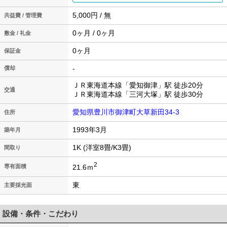
5,000円 / 無
共益費 / 管理費
0ヶ月 / 0ヶ月
敷金 / 礼金
0ヶ月
保証金
-
償却
ＪＲ東海道本線「愛知御津」駅 徒歩20分
交通
ＪＲ東海道本線「三河大塚」駅 徒歩30分
愛知県豊川市御津町大草新田34-3
住所
1993年3月
築年月
1K (洋室8畳/K3畳)
間取り
2
21.6ｍ
専有面積
東
主要採光面
設備・条件・こだわり