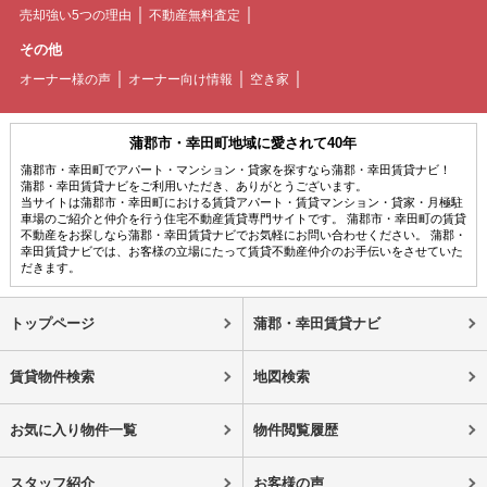
売却強い5つの理由
不動産無料査定
その他
オーナー様の声
オーナー向け情報
空き家
蒲郡市・幸田町地域に愛されて40年
蒲郡市・幸田町でアパート・マンション・貸家を探すなら蒲郡・幸田賃貸ナビ！
蒲郡・幸田賃貸ナビをご利用いただき、ありがとうございます。
当サイトは蒲郡市・幸田町における賃貸アパート・賃貸マンション・貸家・月極駐
車場のご紹介と仲介を行う住宅不動産賃貸専門サイトです。 蒲郡市・幸田町の賃貸
不動産をお探しなら蒲郡・幸田賃貸ナビでお気軽にお問い合わせください。 蒲郡・
幸田賃貸ナビでは、お客様の立場にたって賃貸不動産仲介のお手伝いをさせていた
だきます。
トップページ
蒲郡・幸田賃貸ナビ
賃貸物件検索
地図検索
お気に入り物件一覧
物件閲覧履歴
スタッフ紹介
お客様の声