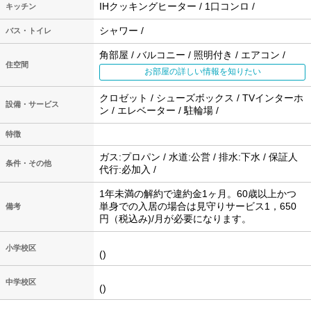
IHクッキングヒーター / 1口コンロ /
キッチン
シャワー /
バス・トイレ
角部屋 / バルコニー / 照明付き / エアコン /
住空間
お部屋の詳しい情報を知りたい
クロゼット / シューズボックス / TVインターホ
設備・サービス
ン / エレベーター / 駐輪場 /
特徴
ガス:プロパン / 水道:公営 / 排水:下水 / 保証人
条件・その他
代行:必加入 /
1年未満の解約で違約金1ヶ月。60歳以上かつ
単身での入居の場合は見守りサービス1，650
備考
円（税込み)/月が必要になります。
小学校区
()
中学校区
()