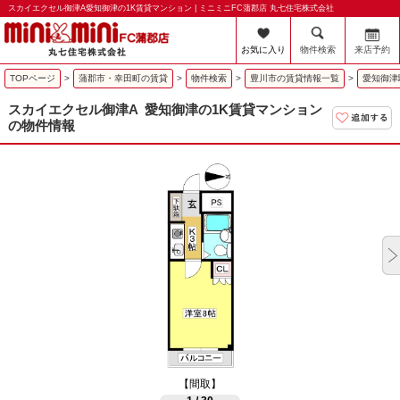
スカイエクセル御津A愛知御津の1K賃貸マンション | ミニミニFC蒲郡店 丸七住宅株式会社
お気に入り
物件検索
来店予約
TOPページ
>
蒲郡市・幸田町の賃貸
>
物件検索
>
豊川市の賃貸情報一覧
>
愛知御津
スカイエクセル御津A
愛知御津の1K賃貸マンション
の物件情報
【間取】