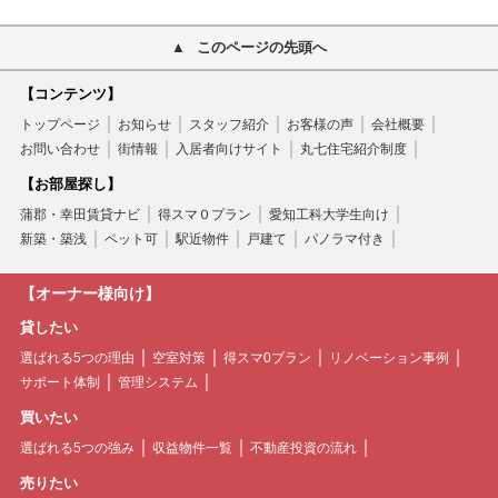
このページの先頭へ
【コンテンツ】
トップページ
お知らせ
スタッフ紹介
お客様の声
会社概要
お問い合わせ
街情報
入居者向けサイト
丸七住宅紹介制度
【お部屋探し】
蒲郡・幸田賃貸ナビ
得スマ０プラン
愛知工科大学生向け
新築・築浅
ペット可
駅近物件
戸建て
パノラマ付き
【オーナー様向け】
貸したい
選ばれる5つの理由
空室対策
得スマ0プラン
リノベーション事例
サポート体制
管理システム
買いたい
選ばれる5つの強み
収益物件一覧
不動産投資の流れ
売りたい