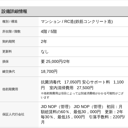
設備詳細情報
マンション / RC造(鉄筋コンクリート造)
種別 / 構造
4階 / 5階
所在階 / 階数
2年
契約期間
なし
更新料
要 25,000円/2年
損保
18,700円
鍵交換代
抗菌消毒代
17,050円
安心サポート料
1,100
円
室内清掃費用
27,500円
他初期費用
※他初期費用は項目によっては別途消費税がかかる可能性がござ
います
JID NOP（管理） JID NOP（管理） 初回：月
額総賃料の60％、最低30，000円 更新：2年
保証人代行会社
毎30％、最低15，000円 引落手数料：220円/
月