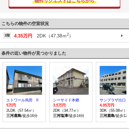
物件リクエストはこちらから
こちらの物件の空室状況
2
3階
4.35万円
2DK（47.38ｍ
）
条件の近い物件が見つかりました
エトワール烏田 II
シーサイド本郷
サンプラザ出口
5万円
3.5万円
4.05万円
2LDK（57.54㎡）
2DK（34.77㎡）
3DK（55.08㎡）
三河鹿島
/徒歩16分
三河塩津
/徒歩14分
三河鹿島
/徒歩12