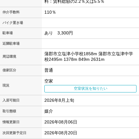
料：賃料総額の2.2％又は5.5％
110％
仲介手数料
バイク置き場
あり 3,300円
駐車場
近隣駐車場
蒲郡市立塩津小学校1858m 蒲郡市立塩津中学
周辺環境
校2495m 1378m 849m 2631m
普通
借家区分
空家
現況
空室状況を知りたい
2026年8月上旬
入居可能日
媒介
取引態様
2026年08月06日
情報更新日
2026年08月20日
次回更新予定日