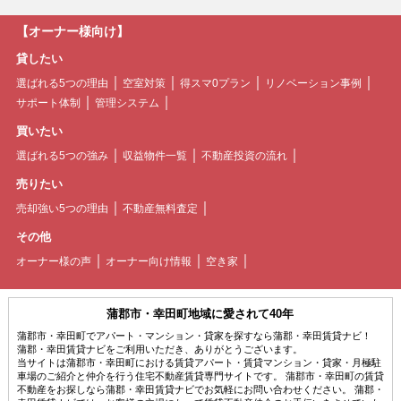
【オーナー様向け】
貸したい
選ばれる5つの理由
空室対策
得スマ0プラン
リノベーション事例
サポート体制
管理システム
買いたい
選ばれる5つの強み
収益物件一覧
不動産投資の流れ
売りたい
売却強い5つの理由
不動産無料査定
その他
オーナー様の声
オーナー向け情報
空き家
蒲郡市・幸田町地域に愛されて40年
蒲郡市・幸田町でアパート・マンション・貸家を探すなら蒲郡・幸田賃貸ナビ！
蒲郡・幸田賃貸ナビをご利用いただき、ありがとうございます。
当サイトは蒲郡市・幸田町における賃貸アパート・賃貸マンション・貸家・月極駐
車場のご紹介と仲介を行う住宅不動産賃貸専門サイトです。 蒲郡市・幸田町の賃貸
不動産をお探しなら蒲郡・幸田賃貸ナビでお気軽にお問い合わせください。 蒲郡・