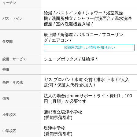
キッチン
給湯 / バストイレ別 / シャワー / 浴室乾燥
機 / 洗面所独立 / シャワー付洗面台 / 温水洗浄
バス・トイレ
便座 / 室内洗濯機置き場 /
最上階 / 角部屋 / バルコニー / フローリン
グ / エアコン /
住空間
お部屋の詳しい情報を知りたい
シューズボックス / 駐輪場 /
設備・サービス
特徴
ガス:プロパン / 水道:公営 / 排水:下水 / 2人入
条件・その他
居:可 / 保証人代行:必加入 /
法人の場合はruumサポートライト費用1，100
備考
円（月額）が必要です
蒲郡市立塩津小学校
小学校区
(愛知県蒲郡市)
塩津中学校
中学校区
(愛知県蒲郡市)