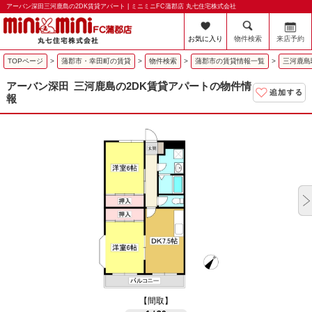
アーバン深田三河鹿島の2DK賃貸アパート | ミニミニFC蒲郡店 丸七住宅株式会社
お気に入り
物件検索
来店予約
TOPページ
>
蒲郡市・幸田町の賃貸
>
物件検索
>
蒲郡市の賃貸情報一覧
>
三河鹿島
アーバン深田
三河鹿島の2DK賃貸アパートの物件情
報
【間取】