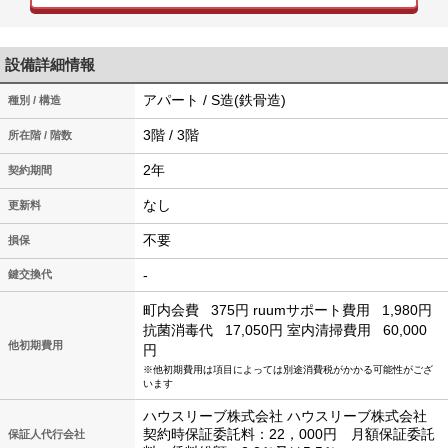
設備詳細情報
アパート / S造(鉄骨造)
種別 / 構造
3階 / 3階
所在階 / 階数
2年
契約期間
なし
更新料
不要
損保
-
鍵交換代
町内会費
375円
ruumサポート費用
1,980円
抗菌消毒代
17,050円
室内清掃費用
60,000
他初期費用
円
※他初期費用は項目によっては別途消費税がかかる可能性がござ
います
ハウスリーブ株式会社 ハウスリーブ株式会社
契約時保証委託料：22，000円 月額保証委託
保証人代行会社