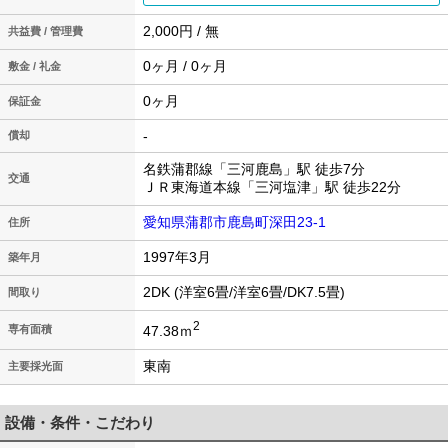
2,000円 / 無
共益費 / 管理費
0ヶ月 / 0ヶ月
敷金 / 礼金
0ヶ月
保証金
-
償却
名鉄蒲郡線「三河鹿島」駅 徒歩7分
交通
ＪＲ東海道本線「三河塩津」駅 徒歩22分
愛知県蒲郡市鹿島町深田23-1
住所
1997年3月
築年月
2DK (洋室6畳/洋室6畳/DK7.5畳)
間取り
2
47.38ｍ
専有面積
東南
主要採光面
設備・条件・こだわり