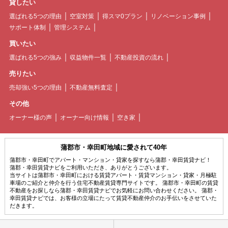
貸したい
選ばれる5つの理由
空室対策
得スマ0プラン
リノベーション事例
サポート体制
管理システム
買いたい
選ばれる5つの強み
収益物件一覧
不動産投資の流れ
売りたい
売却強い5つの理由
不動産無料査定
その他
オーナー様の声
オーナー向け情報
空き家
蒲郡市・幸田町地域に愛されて40年
蒲郡市・幸田町でアパート・マンション・貸家を探すなら蒲郡・幸田賃貸ナビ！
蒲郡・幸田賃貸ナビをご利用いただき、ありがとうございます。
当サイトは蒲郡市・幸田町における賃貸アパート・賃貸マンション・貸家・月極駐
車場のご紹介と仲介を行う住宅不動産賃貸専門サイトです。 蒲郡市・幸田町の賃貸
不動産をお探しなら蒲郡・幸田賃貸ナビでお気軽にお問い合わせください。 蒲郡・
幸田賃貸ナビでは、お客様の立場にたって賃貸不動産仲介のお手伝いをさせていた
だきます。