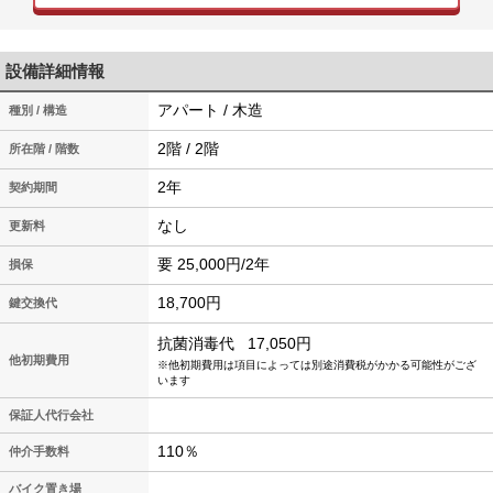
設備詳細情報
アパート / 木造
種別 / 構造
2階 / 2階
所在階 / 階数
2年
契約期間
なし
更新料
要 25,000円/2年
損保
18,700円
鍵交換代
抗菌消毒代
17,050円
他初期費用
※他初期費用は項目によっては別途消費税がかかる可能性がござ
います
保証人代行会社
110％
仲介手数料
バイク置き場