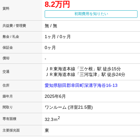
8.2万円
賃料
初期費用を知りたい
無 / 無
共益費 / 管理費
1ヶ月 / 0ヶ月
敷金 / 礼金
0ヶ月
保証金
-
償却
ＪＲ東海道本線「三ケ根」駅 徒歩15分
交通
ＪＲ東海道本線「三河塩津」駅 徒歩24分
愛知県額田郡幸田町深溝字海谷16-13
住所
2025年6月
築年月
ワンルーム (洋室21.5畳)
間取り
2
32.3ｍ
専有面積
東
主要採光面