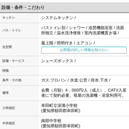
設備・条件・こだわり
システムキッチン /
キッチン
バストイレ別 / シャワー / 追焚機能浴室 / 洗面
バス・トイレ
所独立 / 温水洗浄便座 / 室内洗濯機置き場 /
最上階 / 照明付き / エアコン /
住空間
お部屋の詳しい情報を知りたい
シューズボックス /
設備・サービス
特徴
ガス:プロパン / 水道:公営 / 排水:下水 /
条件・その他
会費（月額）4，000円/人（成人）、CATV入居
備考
者にて契約必要。母屋の洗濯機・浴室利用可。
幸田町立深溝小学校
小学校区
(愛知県額田郡幸田町)
南部中学校
中学校区
(愛知県額田郡幸田町)