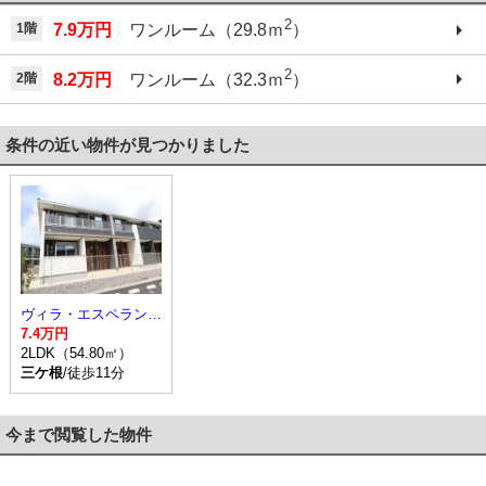
2
1階
7.9万円
ワンルーム（29.8ｍ
）
2
2階
8.2万円
ワンルーム（32.3ｍ
）
条件の近い物件が見つかりました
ヴィラ・エスペランサII
7.4万円
2LDK（54.80㎡）
三ケ根
/徒歩11分
今まで閲覧した物件