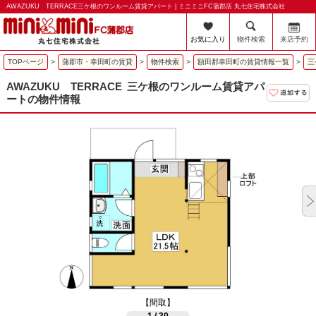
AWAZUKU TERRACE三ケ根のワンルーム賃貸アパート | ミニミニFC蒲郡店 丸七住宅株式会社
お気に入り
物件検索
来店予約
TOPページ
>
蒲郡市・幸田町の賃貸
>
物件検索
>
額田郡幸田町の賃貸情報一覧
>
三
AWAZUKU TERRACE
三ケ根のワンルーム賃貸アパ
ートの物件情報
【間取】