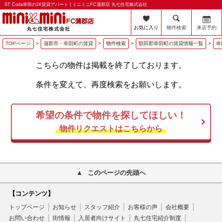
ST Coda幸田の1K賃貸アパート | ミニミニFC蒲郡店 丸七住宅株式会社
お気に入り
物件検索
来店予約
TOPページ
>
蒲郡市・幸田町の賃貸
>
物件検索
>
額田郡幸田町の賃貸情報一覧
>
幸
こちらの物件は掲載を終了しております。
条件を変えて、再度検索をお願いします。
希望の条件で物件を探してほしい！
物件リクエストはこちらから
このページの先頭へ
【コンテンツ】
トップページ
お知らせ
スタッフ紹介
お客様の声
会社概要
お問い合わせ
街情報
入居者向けサイト
丸七住宅紹介制度