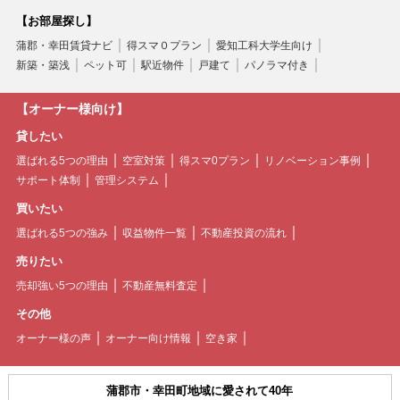
【お部屋探し】
蒲郡・幸田賃貸ナビ
得スマ０プラン
愛知工科大学生向け
新築・築浅
ペット可
駅近物件
戸建て
パノラマ付き
【オーナー様向け】
貸したい
選ばれる5つの理由
空室対策
得スマ0プラン
リノベーション事例
サポート体制
管理システム
買いたい
選ばれる5つの強み
収益物件一覧
不動産投資の流れ
売りたい
売却強い5つの理由
不動産無料査定
その他
オーナー様の声
オーナー向け情報
空き家
蒲郡市・幸田町地域に愛されて40年