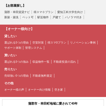
【お部屋探し】
蒲郡・幸田賃貸ナビ
得スマ０プラン
愛知工科大学生向け
新築・築浅
ペット可
駅近物件
戸建て
パノラマ付き
【オーナー様向け】
貸したい
選ばれる5つの理由
空室対策
得スマ0プラン
リノベーション事例
サポート体制
管理システム
買いたい
選ばれる5つの強み
収益物件一覧
不動産投資の流れ
売りたい
売却強い5つの理由
不動産無料査定
その他
オーナー様の声
オーナー向け情報
空き家
蒲郡市・幸田町地域に愛されて40年