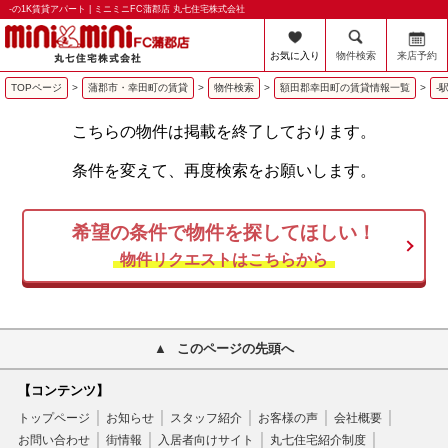
-の1K賃貸アパート | ミニミニFC蒲郡店 丸七住宅株式会社
お気に入り
物件検索
来店予約
TOPページ
>
蒲郡市・幸田町の賃貸
>
物件検索
>
額田郡幸田町の賃貸情報一覧
>
-
こちらの物件は掲載を終了しております。
条件を変えて、再度検索をお願いします。
希望の条件で物件を探してほしい！
物件リクエストはこちらから
このページの先頭へ
【コンテンツ】
トップページ
お知らせ
スタッフ紹介
お客様の声
会社概要
お問い合わせ
街情報
入居者向けサイト
丸七住宅紹介制度