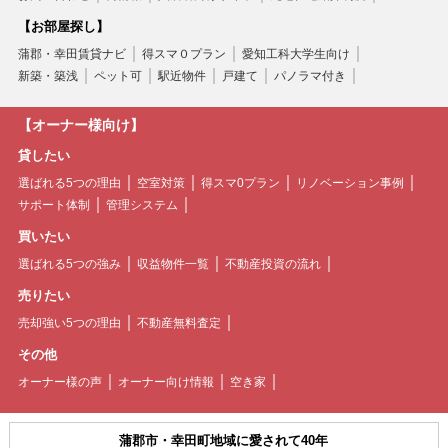
【お部屋探し】
蒲郡・幸田賃貸ナビ
得スマ０プラン
愛知工科大学生向け
新築・築浅
ペット可
駅近物件
戸建て
パノラマ付き
【オーナー様向け】
貸したい
選ばれる5つの理由
空室対策
得スマ0プラン
リノベーション事例
サポート体制
管理システム
買いたい
選ばれる5つの強み
収益物件一覧
不動産投資の流れ
売りたい
売却強い5つの理由
不動産無料査定
その他
オーナー様の声
オーナー向け情報
空き家
蒲郡市・幸田町地域に愛されて40年