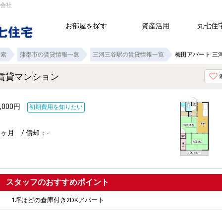
式会社
お部屋を探す
資産活用
丸七住
検索
蒲郡市の賃貸情報一覧
三河三谷駅の賃貸情報一覧
梅田アパート 三
K賃貸マンション
,000円
初期費用を知りたい
ヶ月 / 償却：-
ポイント
1坪ほどの倉庫付き2DKアパート