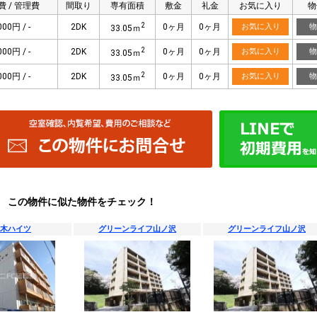
費 / 管理費
間取り
専有面積
敷金
礼金
お気に入り
物
2
000円 / -
2DK
0ヶ月
0ヶ月
お気に入り
物
33.05ｍ
2
000円 / -
2DK
0ヶ月
0ヶ月
お気に入り
物
33.05ｍ
2
000円 / -
2DK
0ヶ月
0ヶ月
お気に入り
物
33.05ｍ
この物件に似た物件をチェック！
木ハイツ
グリーンライフ山ノ沢
グリーンライフ山ノ沢