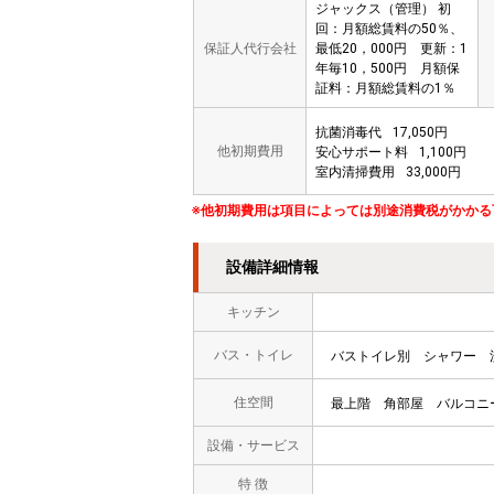
ジャックス（管理） 初
回：月額総賃料の50％、
保証人代行会社
最低20，000円 更新：1
年毎10，500円 月額保
証料：月額総賃料の1％
抗菌消毒代
17,050円
他初期費用
安心サポート料
1,100円
室内清掃費用
33,000円
※他初期費用は項目によっては別途消費税がかかる
設備詳細情報
キッチン
バス・トイレ
バストイレ別
シャワー
住空間
最上階
角部屋
バルコニ
設備・サービス
特 徴