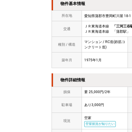
物件基本情報
所在地
愛知県蒲郡市豊岡町川屋 18
ＪＲ東海道本線
「三河三谷
交通
ＪＲ東海道本線 「蒲郡駅」 
マンション / RC造(鉄筋コ
種別 / 構造
ンクリート造)
築年月
1975年1月
物件詳細情報
損保
要 25,000円/2年
駐車場
あり3,000円
空家
現況
空室状況が知りたい