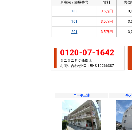
所在階 / 部屋番号
賃料
共益
103
3.5万円
3,
101
3.5万円
3,
201
3.5万円
3,
0120-07-1642
ミニミニＦＣ蒲郡店
お問い合わせNO：RHS-10266387
コーポ三浦
半ノ