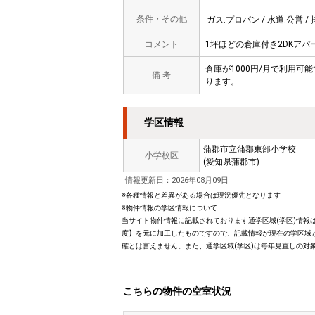
条件・その他
ガス:プロパン / 水道:公営 / 
コメント
1坪ほどの倉庫付き2DKアパ
倉庫が1000円/月で利用可
備 考
ります。
学区情報
蒲郡市立蒲郡東部小学校
小学校区
(愛知県蒲郡市)
情報更新日：2026年08月09日
※各種情報と差異がある場合は現況優先となります
※物件情報の学区情報について
当サイト物件情報に記載されております通学区域(学区)情報は
度】を元に加工したものですので、記載情報が現在の学区域
確とは言えません。また、通学区域(学区)は毎年見直しの対
こちらの物件の空室状況