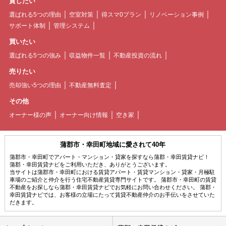
貸したい
選ばれる5つの理由
空室対策
得スマ0プラン
リノベーション事例
サポート体制
管理システム
買いたい
選ばれる5つの強み
収益物件一覧
不動産投資の流れ
売りたい
売却強い5つの理由
不動産無料査定
その他
オーナー様の声
オーナー向け情報
空き家
蒲郡市・幸田町地域に愛されて40年
蒲郡市・幸田町でアパート・マンション・貸家を探すなら蒲郡・幸田賃貸ナビ！
蒲郡・幸田賃貸ナビをご利用いただき、ありがとうございます。
当サイトは蒲郡市・幸田町における賃貸アパート・賃貸マンション・貸家・月極駐
車場のご紹介と仲介を行う住宅不動産賃貸専門サイトです。 蒲郡市・幸田町の賃貸
不動産をお探しなら蒲郡・幸田賃貸ナビでお気軽にお問い合わせください。 蒲郡・
幸田賃貸ナビでは、お客様の立場にたって賃貸不動産仲介のお手伝いをさせていた
だきます。