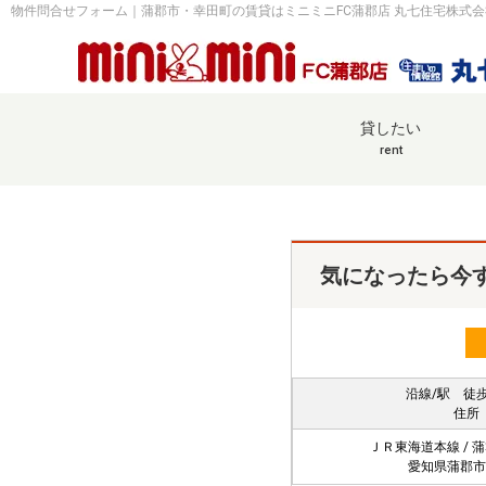
物件問合せフォーム｜蒲郡市・幸田町の賃貸はミニミニFC蒲郡店 丸七住宅株式
貸したい
rent
気になったら今
沿線/駅 徒
住所
ＪＲ東海道本線 / 
愛知県蒲郡市