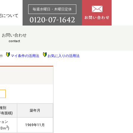
毎週水曜日・木曜日定休
宅について
お問い合わせ
contact
マイ条件の活用法
お気に入りの活用法
件
種別
築年月
専有面積)
ション
1969年11月
2
33ｍ
)