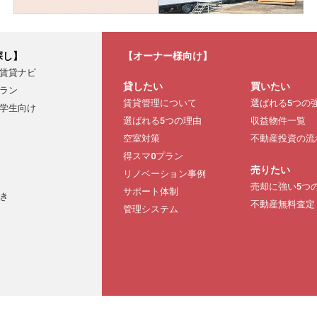
探し】
【オーナー様向け】
賃貸ナビ
貸したい
買いたい
ラン
賃貸管理について
選ばれる5つの
学生向け
選ばれる5つの理由
収益物件一覧
空室対策
不動産投資の流
得スマ0プラン
売りたい
リノベーション事例
売却に強い5つ
サポート体制
き
不動産無料査定
管理システム