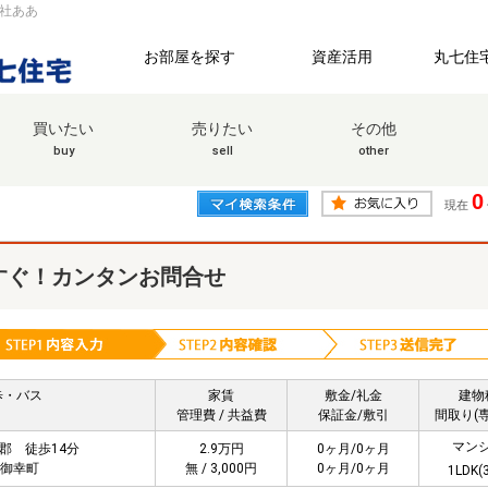
会社ああ
お部屋を探す
資産活用
丸七住
買いたい
売りたい
その他
buy
sell
other
0
現在
すぐ！カンタンお問合せ
歩・バス
家賃
敷金/礼金
建物
管理費 / 共益費
保証金/敷引
間取り(
マン
蒲郡 徒歩14分
2.9万円
0ヶ月/0ヶ月
御幸町
無 / 3,000円
0ヶ月/0ヶ月
1LDK(