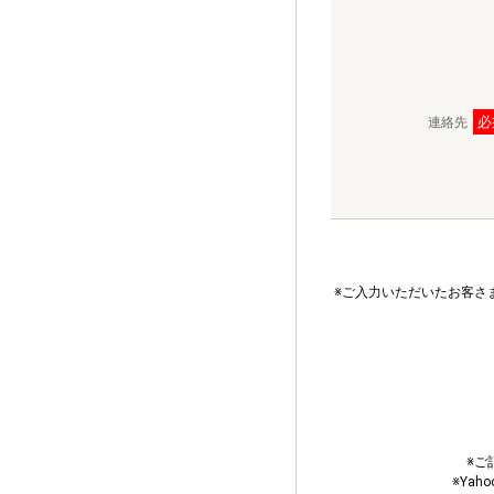
必
連絡先
※ご入力いただいたお客さ
※ご
※Ya