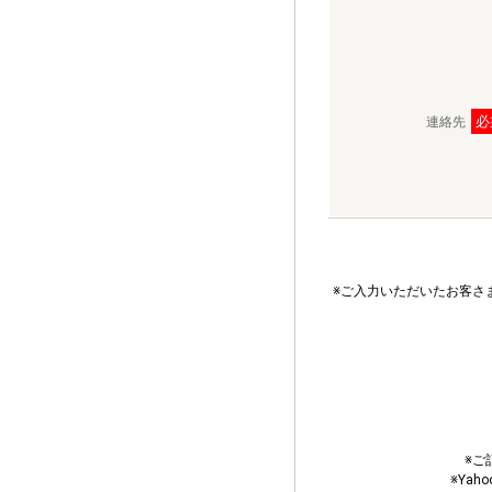
必
連絡先
※ご入力いただいたお客さ
※ご
※Ya