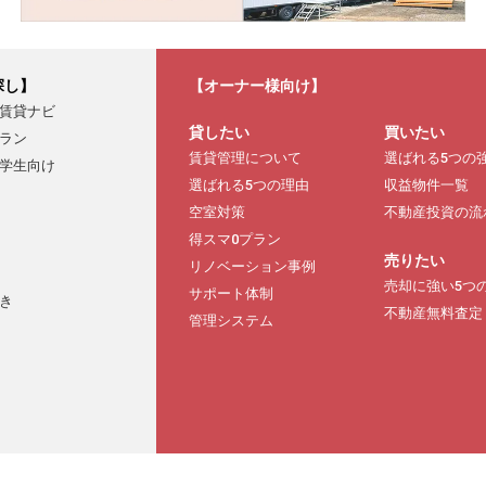
探し】
【オーナー様向け】
賃貸ナビ
貸したい
買いたい
ラン
賃貸管理について
選ばれる5つの
学生向け
選ばれる5つの理由
収益物件一覧
空室対策
不動産投資の流
得スマ0プラン
売りたい
リノベーション事例
売却に強い5つ
サポート体制
き
不動産無料査定
管理システム