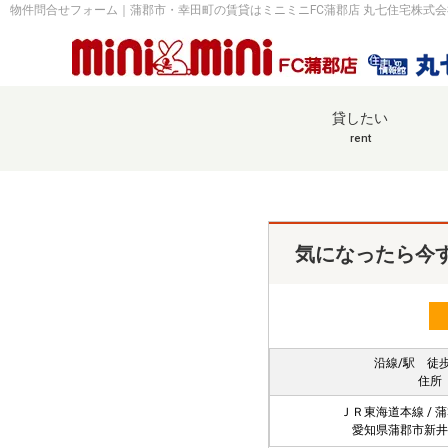
物件問合せフォーム｜蒲郡市・幸田町の賃貸はミニミニFC蒲郡店 丸七住宅株式
貸したい
rent
気になったら今
沿線/駅 徒
住所
ＪＲ東海道本線 / 
愛知県蒲郡市新井