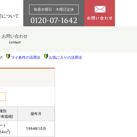
毎週水曜日・木曜日定休
宅について
お問い合わせ
contact
マイ条件の活用法
お気に入りの活用法
件
種別
築年月
専有面積)
ート
1994年10月
2
.24ｍ
)