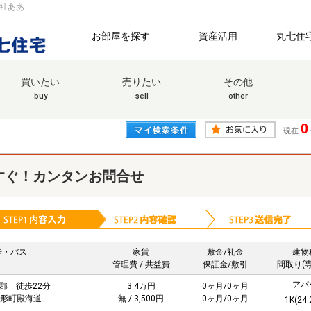
会社ああ
お部屋を探す
資産活用
丸七住
買いたい
売りたい
その他
buy
sell
other
0
現在
すぐ！カンタンお問合せ
歩・バス
家賃
敷金/礼金
建物
管理費 / 共益費
保証金/敷引
間取り(
アパ
蒲郡 徒歩22分
3.4万円
0ヶ月/0ヶ月
形町殿海道
無 / 3,500円
0ヶ月/0ヶ月
1K(24