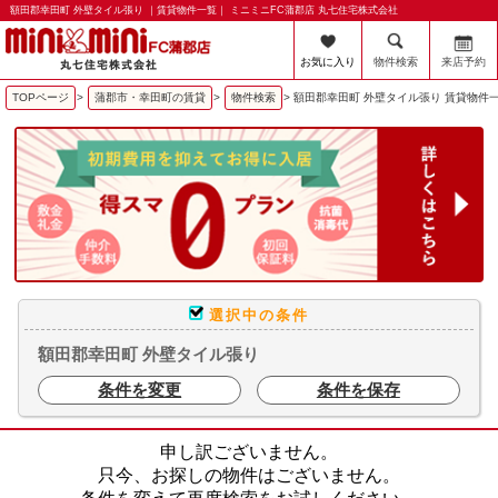
額田郡幸田町 外壁タイル張り ｜賃貸物件一覧｜ ミニミニFC蒲郡店 丸七住宅株式会社
お気に入り
物件検索
来店予約
TOPページ
>
蒲郡市・幸田町の賃貸
>
物件検索
>
額田郡幸田町 外壁タイル張り 賃貸物件
選択中の条件
額田郡幸田町 外壁タイル張り
条件を変更
条件を保存
申し訳ございません。
只今、お探しの物件はございません。