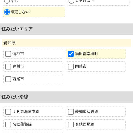
なし
１ヶ月以下
指定しない
住みたいエリア
愛知県
蒲郡市
額田郡幸田町
豊川市
岡崎市
西尾市
住みたい沿線
ＪＲ東海道本線
愛知環状鉄道
名鉄蒲郡線
名鉄西尾線