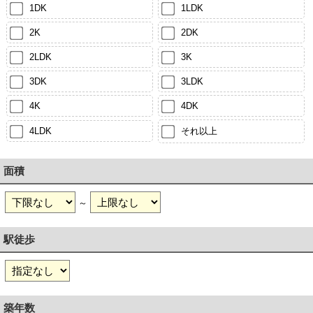
1DK
1LDK
2K
2DK
2LDK
3K
3DK
3LDK
4K
4DK
4LDK
それ以上
面積
～
駅徒歩
築年数