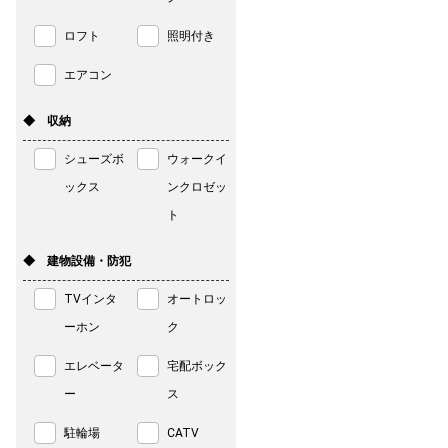
ロフト
照明付き
エアコン
◆ 収納
シューズボ
ウォークイ
ックス
ンクロゼッ
ト
◆ 建物設備・防犯
TVインタ
オートロッ
ーホン
ク
エレベータ
宅配ボック
ー
ス
駐輪場
CATV