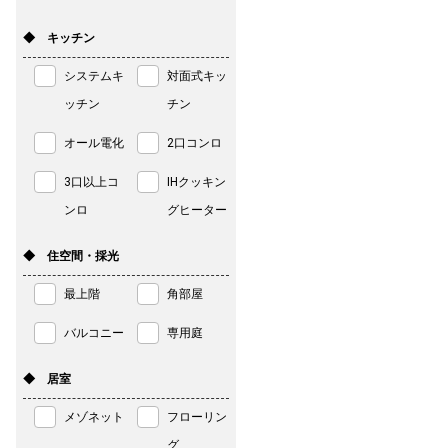
◆ キッチン
システムキ
対面式キッ
ッチン
チン
オール電化
2口コンロ
3口以上コ
IHクッキン
ンロ
グヒーター
◆ 住空間・採光
最上階
角部屋
バルコニー
専用庭
◆ 居室
メゾネット
フローリン
グ