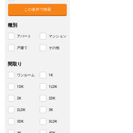
種別
アパート
マンション
戸建て
その他
間取り
ワンルーム
1K
1DK
1LDK
2K
2DK
2LDK
3K
3DK
3LDK