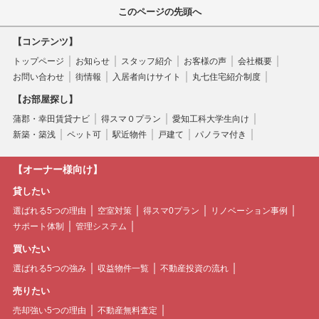
このページの先頭へ
【コンテンツ】
トップページ
お知らせ
スタッフ紹介
お客様の声
会社概要
お問い合わせ
街情報
入居者向けサイト
丸七住宅紹介制度
【お部屋探し】
蒲郡・幸田賃貸ナビ
得スマ０プラン
愛知工科大学生向け
新築・築浅
ペット可
駅近物件
戸建て
パノラマ付き
【オーナー様向け】
貸したい
選ばれる5つの理由
空室対策
得スマ0プラン
リノベーション事例
サポート体制
管理システム
買いたい
選ばれる5つの強み
収益物件一覧
不動産投資の流れ
売りたい
売却強い5つの理由
不動産無料査定