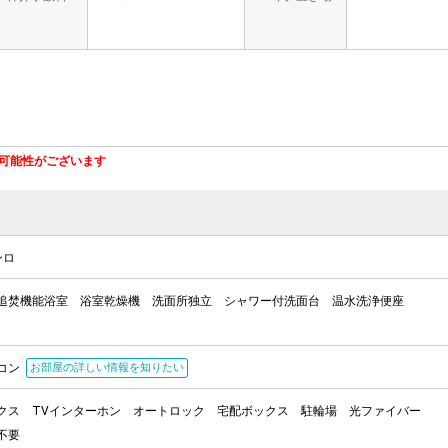
可能性がございます
ンロ
追焚機能浴室
浴室乾燥機
洗面所独立
シャワー付洗面台
温水洗浄便座
コン
お部屋の詳しい情報を知りたい
クス
TVインターホン
オートロック
宅配ボックス
駐輪場
光ファイバー
不要