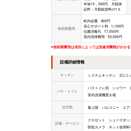
年毎10，500円 月額保
証料：月額総賃料の1％
町内会費
400円
安心サポート料
1,100円
他初期費用
抗菌消毒代
17,050円
室内清掃費用
50,000円
※他初期費用は項目によっては別途消費税がかかる
設備詳細情報
キッチン
システムキッチン
2口コ
バストイレ別
シャワー
バス・トイレ
室内洗濯機置き場
住空間
最上階
バルコニー
エア
クロゼット
シューズボッ
設備・サービス
防犯カメラ
ネット使用料