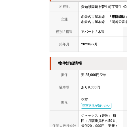
所在地
愛知県岡崎市菅生町字菅生 4
名鉄名古屋本線
「東岡崎駅
交通
名鉄名古屋本線 「岡崎公園前
種別 / 構造
アパート / 木造
築年月
2023年2月
物件詳細情報
損保
要 25,000円/2年
駐車場
あり9,000円
空家
現況
空室状況が知りたい
ジャックス（管理） 初
回：月額総賃料の50％、
保証人代行会社
最低20，000円 更新：1