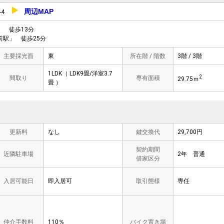
周辺MAP
0-4
」
徒歩13分
駅」 徒歩25分
主要採光面
東
所在階 / 階数
3階 / 3階
1LDK（ LDK9畳/洋室3.7
2
間取り
専有面積
29.75ｍ
畳 ）
更新料
なし
鍵交換代
29,700円
契約期間
近隣駐車場
2年 普通
借家区分
入居可能日
即入居可
取引態様
専任
仲介手数料
110％
バイク置き場