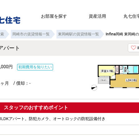
お部屋を探す
資産活用
丸七住
検索
岡崎市の賃貸情報一覧
東岡崎駅の賃貸情報一覧
Infina岡崎 東岡
賃貸アパート
,000円
初期費用を知りたい
ヶ月 / 償却：-
ポイント
1LDKアパート。防犯カメラ、オートロックの防犯設備付き