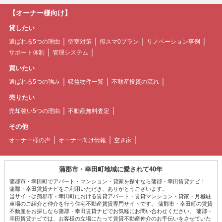
【オーナー様向け】
貸したい
選ばれる5つの理由
空室対策
得スマ0プラン
リノベーション事例
サポート体制
管理システム
買いたい
選ばれる5つの強み
収益物件一覧
不動産投資の流れ
売りたい
売却強い5つの理由
不動産無料査定
その他
オーナー様の声
オーナー向け情報
空き家
蒲郡市・幸田町地域に愛されて40年
蒲郡市・幸田町でアパート・マンション・貸家を探すなら蒲郡・幸田賃貸ナビ！
蒲郡・幸田賃貸ナビをご利用いただき、ありがとうございます。
当サイトは蒲郡市・幸田町における賃貸アパート・賃貸マンション・貸家・月極駐
車場のご紹介と仲介を行う住宅不動産賃貸専門サイトです。 蒲郡市・幸田町の賃貸
不動産をお探しなら蒲郡・幸田賃貸ナビでお気軽にお問い合わせください。 蒲郡・
幸田賃貸ナビでは、お客様の立場にたって賃貸不動産仲介のお手伝いをさせていた