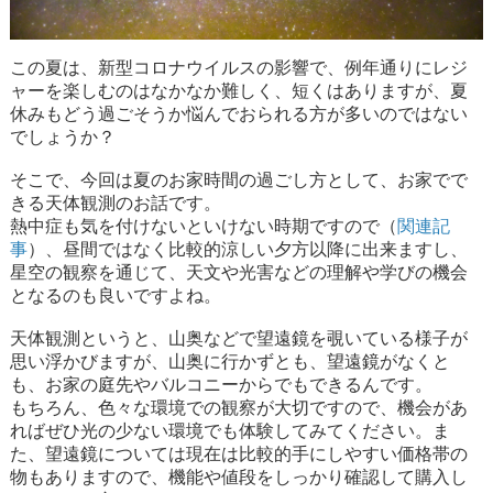
この夏は、新型コロナウイルスの影響で、例年通りにレジ
ャーを楽しむのはなかなか難しく、短くはありますが、夏
休みもどう過ごそうか悩んでおられる方が多いのではない
でしょうか？
そこで、今回は夏のお家時間の過ごし方として、お家でで
きる天体観測のお話です。
熱中症も気を付けないといけない時期ですので（
関連記
事
）、昼間ではなく比較的涼しい夕方以降に出来ますし、
星空の観察を通じて、天文や光害などの理解や学びの機会
となるのも良いですよね。
天体観測というと、山奥などで望遠鏡を覗いている様子が
思い浮かびますが、山奥に行かずとも、望遠鏡がなくと
も、お家の庭先やバルコニーからでもできるんです。
もちろん、色々な環境での観察が大切ですので、機会があ
ればぜひ光の少ない環境でも体験してみてください。ま
た、望遠鏡については現在は比較的手にしやすい価格帯の
物もありますので、機能や値段をしっかり確認して購入し